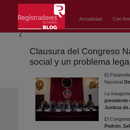
Skip to Main Content
Actualidad
Con fir
Clausura del Congreso Na
social y un problema lega
El Paraninf
Nacional
Des
La inaugurac
presidente 
Justicia de
El Congreso 
Pedrón, Seb