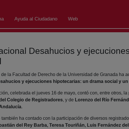
ma
Ayuda al Ciudadano
Web
cional Desahucios y ejecuciones
l
o de la Facultad de Derecho de la Universidad de Granada ha a
ahucios y ejecuciones hipotecarias: un drama social y un 
ión, celebrada el jueves 16 de mayo, contó con, entre otros, l
del Colegio de Registradores
, y de
Lorenzo del Río Fernánde
 Andalucía
.
también ha contado con la participación de diversos registrador
astián del Rey Barba, Teresa Touriñán, Luis Fernández del