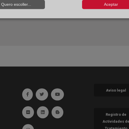
Quero escoller...
Aceptar
Aviso legal
Ir a facebook (abre en ventana nueva)
Ir a twitter (abre en ventana nueva)
Ir a YouTube (abre en ventana nueva
Ir a Flickr (abre en ventana nueva)
Ir a Linkedin (abre en ventana nueva)
Ir al Blog (abre en ventana nueva)
Registro de
Actividades d
Tratamiento