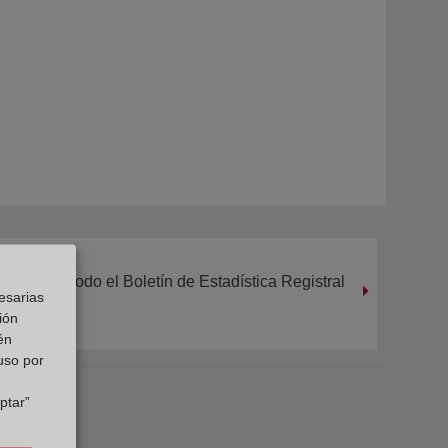
Lee todo el Boletín de Estadística Registral
esarias
ión
én
 uso por
ptar”