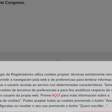
ste Congreso.
ición de recursos de
egio de Registradores utiliza cookies propias: técnicas estritamente nec
ermitir a navegación pola web e de preferencias para lembrar informac
ue o usuario acceda ao servizo con determinadas características. Tam
 cookies de terceiros de preferencias e para fins analíticos respecto do
do usuario da propia web. Preme
AQUÍ
para máis información sobre a
ica de cookies”. Podes aceptar todas as cookies premendo o botón “Ace
figuralas ou rexeitar o seu uso premendo o botón “Quero escoller...”.