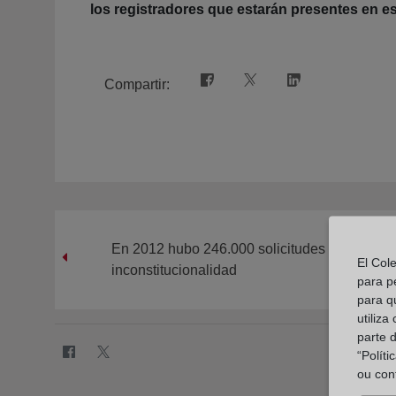
los registradores que estarán presentes en e
Compartir:
En 2012 hubo 246.000 solicitudes de interpos
El Col
inconstitucionalidad
para p
para q
utiliza
parte 
“Polít
ou con