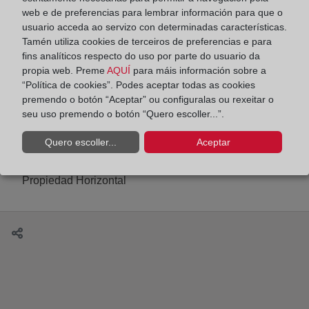
web e de preferencias para lembrar información para que o
usuario acceda ao servizo con determinadas características.
Tamén utiliza cookies de terceiros de preferencias e para
fins analíticos respecto do uso por parte do usuario da
¿Qué documentos debo aportar al Registro para
propia web. Preme
AQUÍ
para máis información sobre a
la inscripción de una herencia?
“Política de cookies”. Podes aceptar todas as cookies
premendo o botón “Aceptar” ou configuralas ou rexeitar o
seu uso premendo o botón “Quero escoller...”.
Quero escoller...
Aceptar
Comunidades de propietarios y Registro: libros de
actas y modificación del título constitutivo de la
Propiedad Horizontal