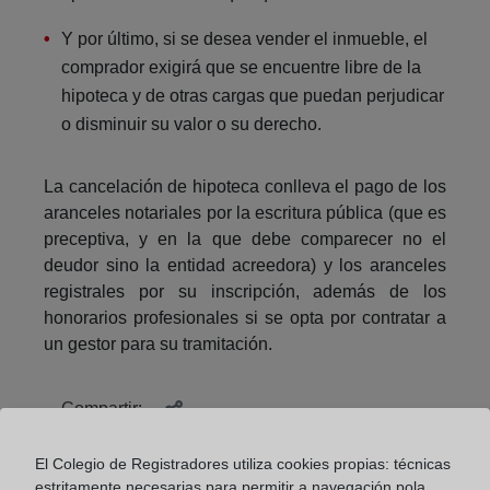
Y por último, si se desea vender el inmueble, el
comprador exigirá que se encuentre libre de la
hipoteca y de otras cargas que puedan perjudicar
o disminuir su valor o su derecho.
La cancelación de hipoteca conlleva el pago de los
aranceles notariales por la escritura pública (que es
preceptiva, y en la que debe comparecer no el
deudor sino la entidad acreedora) y los aranceles
registrales por su inscripción, además de los
honorarios profesionales si se opta por contratar a
un gestor para su tramitación.
Compartir:
El Colegio de Registradores utiliza cookies propias: técnicas
estritamente necesarias para permitir a navegación pola