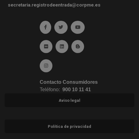
secretaria.registrodeentrada@corpme.es
Ir a facebook (abre en ventana nueva)
Ir a twitter (abre en ventana nueva)
Ir a YouTube (abre en venta
Ir a Flickr (abre en ventana nueva)
Ir a Linkedin (abre en ventana nueva)
Ir al Blog (abre en ventana n
Ir a Instagram (abre en ventana nueva)
Contacto Consumidores
Teléfono:
900 10 11 41
Aviso legal
Política de privacidad