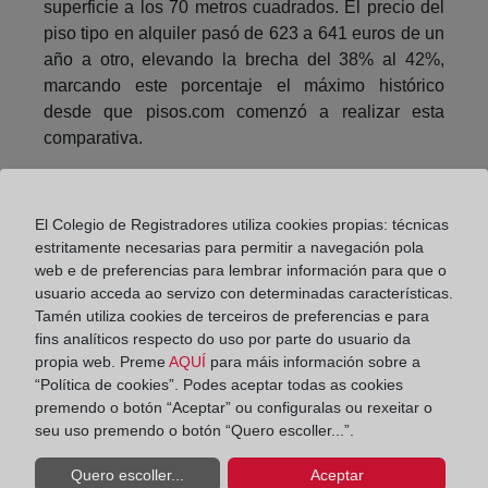
superficie a los 70 metros cuadrados. El precio del
piso tipo en alquiler pasó de 623 a 641 euros de un
año a otro, elevando la brecha del 38% al 42%,
marcando este porcentaje el máximo histórico
desde que pisos.com comenzó a realizar esta
comparativa.
Los inquilinos redujeron su presupuesto en
Cantabria. Al mismo tiempo, lo mejoraron en
El Colegio de Registradores utiliza cookies propias: técnicas
Asturias, Castilla-La Mancha, Cataluña, Comunidad
estritamente necesarias para permitir a navegación pola
Valenciana y Murcia. Por otro lado, Madrid y País
web e de preferencias para lembrar información para que o
Vasco fueron las autonomías en las que el inquilino
usuario acceda ao servizo con determinadas características.
estuvo dispuesto a pagar más: 750 euros de media.
Tamén utiliza cookies de terceiros de preferencias e para
Les siguió Baleares y Cataluña con 650 euros.
fins analíticos respecto do uso por parte do usuario da
propia web. Preme
AQUÍ
para máis información sobre a
En Extremadura y Galicia los inquilinos contaron
“Política de cookies”. Podes aceptar todas as cookies
con menos dinero para el alquiler: 350 euros
premendo o botón “Aceptar” ou configuralas ou rexeitar o
seu uso premendo o botón “Quero escoller...”.
mensuales. La demanda solo estuvo por encima de
la oferta en Castilla-La Mancha (-9%). Aquellas
Quero escoller...
Aceptar
autonomías donde estuvieron los inquilinos más