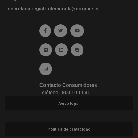
secretaria.registrodeentrada@corpme.es
Ir a facebook (abre en ventana nueva)
Ir a twitter (abre en ventana nueva)
Ir a YouTube (abre en venta
Ir a Flickr (abre en ventana nueva)
Ir a Linkedin (abre en ventana nueva)
Ir al Blog (abre en ventana n
Ir a Instagram (abre en ventana nueva)
Contacto Consumidores
Teléfono:
900 10 11 41
Aviso legal
Política de privacidad