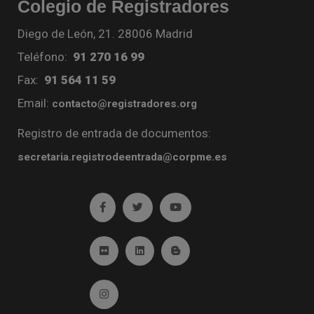
Colegio de Registradores
Diego de León, 21. 28006 Madrid
Teléfono:
91 270 16 99
Fax:
91 564 11 59
Email:
contacto@registradores.org
Registro de entrada de documentos:
secretaria.registrodeentrada@corpme.es
Ir a facebook (abre en ventana nueva)
Ir a twitter (abre en ventana nueva)
Ir a YouTube (abre en venta
Ir a Flickr (abre en ventana nueva)
Ir a Linkedin (abre en ventana nueva)
Ir al Blog (abre en ventana n
Ir a Instagram (abre en ventana nueva)