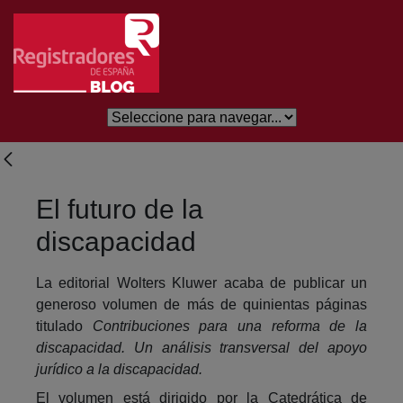
Skip to Main Content
El futuro de la
discapacidad
La editorial Wolters Kluwer acaba de publicar un
generoso volumen de más de quinientas páginas
titulado
Contribuciones para una reforma de la
discapacidad. Un análisis transversal del apoyo
jurídico a la discapacidad.
El volumen está dirigido por la Catedrática de