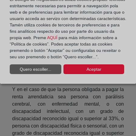
estritamente necesarias para permitir a navegación pola
0,15 veces el IPREM por cada hijo en el caso de
web e de preferencias para lembrar información para que o
unidad familiar monoparental.
usuario acceda ao servizo con determinadas características.
Tamén utiliza cookies de terceiros de preferencias e para
En caso de que alguno de los miembros de la
fins analíticos respecto do uso por parte do usuario da
unidad familiar tenga declarada discapacidad igual
propia web. Preme
AQUÍ
para máis información sobre a
o superior al 33%, situación de dependencia o
“Política de cookies”. Podes aceptar todas as cookies
enfermedad que le incapacite acreditadamente de
premendo o botón “Aceptar” ou configuralas ou rexeitar o
forma permanente para realizar una actividad
seu uso premendo o botón “Quero escoller...”.
laboral, el límite previsto es de cuatro veces el
Quero escoller...
Aceptar
IPREM, sin perjuicio de los incrementos
acumulados por hijo a cargo.
Y en el caso de que la persona obligada a pagar la
renta arrendaticia sea persona con parálisis
cerebral, con enfermedad mental, o con
discapacidad intelectual, con un grado de
discapacidad reconocido igual o superior al 33%, o
persona con discapacidad física o sensorial, con un
grado de discapacidad reconocida igual o superior