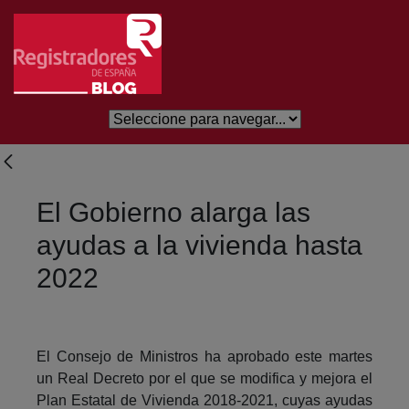
Skip to Main Content
El Gobierno alarga las
ayudas a la vivienda hasta
2022
El Consejo de Ministros ha aprobado este martes
un Real Decreto por el que se modifica y mejora el
Plan Estatal de Vivienda 2018-2021, cuyas ayudas