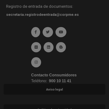
Registro de entrada de documentos:
secretaria.registrodeentrada@corpme.es
Ir a facebook (abre en ventana nueva)
Ir a twitter (abre en ventana nueva)
Ir a YouTube (abre en venta
Ir a Flickr (abre en ventana nueva)
Ir a Linkedin (abre en ventana nueva)
Ir al Blog (abre en ventana n
Ir a Instagram (abre en ventana nueva)
Contacto Consumidores
Teléfono:
900 10 11 41
Aviso legal