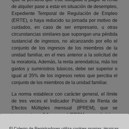
de alquiler pase a estar en situación de desempleo,
Expediente Temporal de Regulación de Empleo
(ERTE), o haya reducido su jornada por motivo de
cuidados, en caso de ser empresario, u otras
circunstancias similares que supongan una pérdida
sustancial de ingresos, no alcanzando por ello el
conjunto de los ingresos de los miembros de la
unidad familiar, en el mes anterior a la solicitud de
la moratoria. Además, la renta arrendaticia, más los
gastos y suministros básicos, debe ser superior o
igual al 35% de los ingresos netos que perciba el
conjunto de los miembros de la unidad familiar.
La norma establece con carácter general, el límite
de tres veces el Indicador Público de Renta de
Efectos Múltiples mensual (IPREM), que se
incrementa en 0,1 veces el IPREM por cada hijo a
cargo en la unidad familiar o persona mayor de 65
años. El incremento aplicable por hijo a cargo es de
El Colegio de Registradores utiliza cookies propias: técnicas