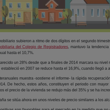
biliario subieron a ritmo de dos dígitos en el segundo trimest
mobiliaria del Colegio de Registradores
, mantuvo la tendencia 
nual hasta el 10,7%.
carecido un 28% desde que a finales de 2014 marcara su nivel más
 estableció en 2007 se reduce hasta el 16,9%, cuando llegó a 
nteranuales muestra -sostiene el informe- la rápida recuperación
014. De hecho, estos años, constituyen el periodo con mayor 
ños el precio de la vivienda se redujo más del 35% y se ha inc
aña se sitúa ahora en unos niveles de precio similares a los a
ositivas son favorables para el mercado en la medida que no ex