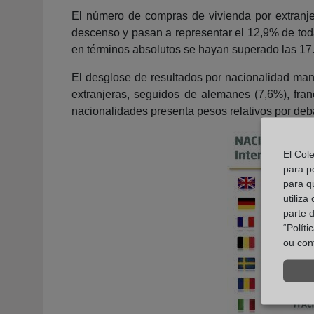
El número de compras de vivienda por extranje
descenso y pasan a representar el 12,9% de todas
en términos absolutos se hayan superado las 17.1
El desglose de resultados por nacionalidad mant
extranjeras, seguidos de alemanes (7,6%), fran
nacionalidades presenta pesos relativos por deb
El Col
para p
para q
utiliza
parte 
“Polít
ou con