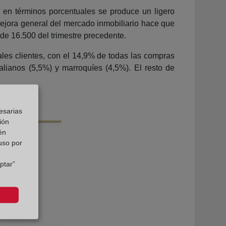
 en términos porcentuales se produce un ligero
 mejora general del mercado inmobiliario hace que
de 16.500 del trimestre precedente.
ales clientes, con el 14,9% de todas las compras
alianos (5,5%) y marroquíes (4,5%). El resto de
esarias
ión
én
 uso por
ptar”