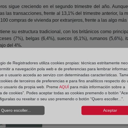
ros sigue creciendo en el segundo trimestre del año. Aunque
 las transacciones, frente al 13,1% del trimestre anterior, la
00 compras de vivienda por extranjeros, frente a las algo más 
iene su estructura tradicional, con los británicos como princip
ceses (7%), belgas (6,4%), suecos (6,1%), rumanos (5,6%), it
ajo del 4%.
egio de Registradores utiliza cookies propias: técnicas estritamente nec
ermitir a navegación pola web e de preferencias para lembrar informac
ue o usuario acceda ao servizo con determinadas características. Tam
 cookies de terceiros de preferencias e para fins analíticos respecto do
do usuario da propia web. Preme
AQUÍ
para máis información sobre a
ica de cookies”. Podes aceptar todas as cookies premendo o botón “Ace
figuralas ou rexeitar o seu uso premendo o botón “Quero escoller...”.
Quero escoller...
Aceptar