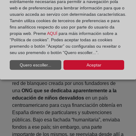
-CUALITATIVAMENTE, porque las mafias
estritamente necesarias para permitir a navegación pola
blanqueadoras no reparan en utilizar los medios
web e de preferencias para lembrar información para que o
usuario acceda ao servizo con determinadas características.
que sean para lograr sus propósitos.
Tamén utiliza cookies de terceiros de preferencias e para
fins analíticos respecto do uso por parte do usuario da
En este sentido recordar que recientemente –el
propia web. Preme
AQUÍ
para máis información sobre a
pasado 1 de marzo- el TS ha expulsado de la
“Política de cookies”. Podes aceptar todas as cookies
carrera judicial al
Juez Urquía
por aceptar dinero a
premendo o botón “Aceptar” ou configuralas ou rexeitar o
cambio de dejar en libertad provisional a uno de los
seu uso premendo o botón “Quero escoller...”.
imputados en la OPERACIÓN HIDALGO de
Marbella, contra el blanqueo.
Quero escoller...
Aceptar
En España llegó a desarticularse por la Policía una
red de blanqueo creada por unos fundadores de
una
ONG que se dedicaba aparentemente a la
educación de niños desvalidos
en un país
centroamericano para cuya financiación obtenía en
España dinero de particulares y subvenciones
públicas. Bajo esa fachada “humanitaria”, enviaba
fondos a ese país; sin embargo, una parte
importante de los mismos, se reenviaba desde allí a