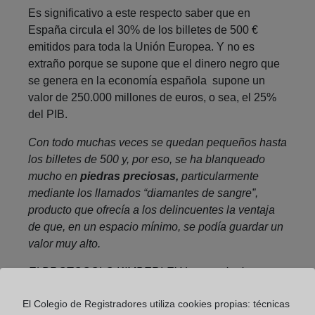
Es significativo a este respecto saber que en
España circula el 30% de los billetes de 500 €
emitidos para toda la Unión Europea. Y no es
extraño porque se supone que el dinero negro que
se genera en la economía española supone un
valor de 250.000 millones de euros, o sea, el 25%
del PIB.
Con todo muchas veces se quedan pequeños hasta
los billetes de 500 y, por eso, se ha blanqueado
mucho en
piedras preciosas,
particularmente
mediante los llamados “diamantes de sangre”,
producto que ofrecía a los delincuentes la ventaja
de que, en un espacio mínimo, se podía guardar un
valor muy alto.
El PROTOCOLO KIMBERLEY ha tratado de
dificultar el tráfico de diamantes indocumentados,
El Colegio de Registradores utiliza cookies propias: técnicas