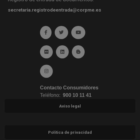
secretaria.registrodeentrada@corpme.es
Ir a facebook (abre en ventana nueva)
Ir a twitter (abre en ventana nueva)
Ir a YouTube (abre en venta
Ir a Flickr (abre en ventana nueva)
Ir a Linkedin (abre en ventana nueva)
Ir al Blog (abre en ventana n
Ir a Instagram (abre en ventana nueva)
Contacto Consumidores
Teléfono:
900 10 11 41
Aviso legal
Política de privacidad