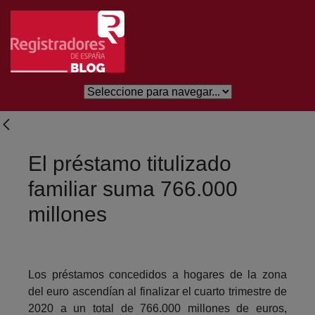
Skip to Main Content
El préstamo titulizado
familiar suma 766.000
millones
Los préstamos concedidos a hogares de la zona
del euro ascendían al finalizar el cuarto trimestre de
2020 a un total de 766.000 millones de euros,