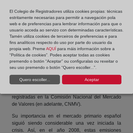
nacional correspondiente o de la Unión conforme al
El Colegio de Registradores utiliza cookies propias: técnicas
derecho de obligaciones, como un fondo común
estritamente necesarias para permitir a navegación pola
gestionado por una sociedad de gestión; el derecho
web e de preferencias para lembrar información para que o
fiduciario; el derecho de sociedades, como una
usuario acceda ao servizo con determinadas características.
sociedad anónima o de responsabilidad limitada.
Tamén utiliza cookies de terceiros de preferencias e para
fins analíticos respecto do uso por parte do usuario da
La titulización alcanzó una considerable
propia web. Preme
AQUÍ
para máis información sobre a
importancia como instrumento de financiación
“Política de cookies”. Podes aceptar todas as cookies
durante los años previos a la crisis a nivel global.
premendo o botón “Aceptar” ou configuralas ou rexeitar o
seu uso premendo o botón “Quero escoller...”.
España no fue una excepción. En 2006, las
emisiones de titulización supusieron el 49% de las
Quero escoller...
Aceptar
emisiones de renta fija a largo plazo realizadas por
empresas o instituciones financieras españolas y
registradas en la Comisión Nacional del Mercado
de Valores (en adelante, CNMV).
Su importancia en el mercado primario español
siguió siendo considerable una vez iniciada la
crisis. Así, en el año 2008, estas emisiones