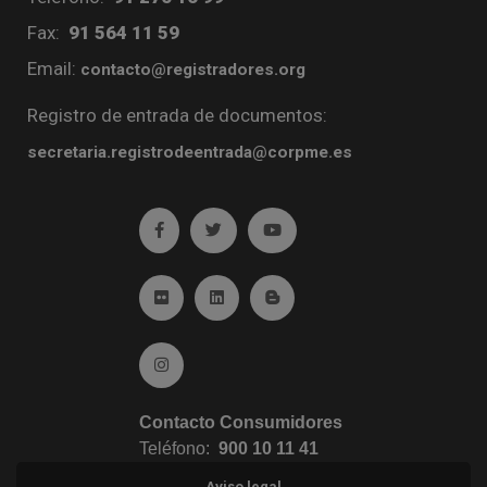
Fax:
91 564 11 59
Email:
contacto@registradores.org
Registro de entrada de documentos:
secretaria.registrodeentrada@corpme.es
Ir a facebook (abre en ventana nueva)
Ir a twitter (abre en ventana nueva)
Ir a YouTube (abre en venta
Ir a Flickr (abre en ventana nueva)
Ir a Linkedin (abre en ventana nueva)
Ir al Blog (abre en ventana n
Ir a Instagram (abre en ventana nueva)
Contacto Consumidores
Teléfono:
900 10 11 41
Aviso legal