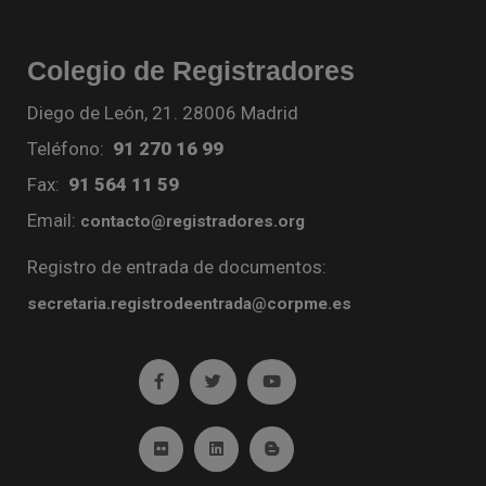
Colegio de Registradores
Diego de León, 21. 28006 Madrid
Teléfono:
91 270 16 99
Fax:
91 564 11 59
Email:
contacto@registradores.org
Registro de entrada de documentos:
secretaria.registrodeentrada@corpme.es
Ir a facebook (abre en ventana nueva)
Ir a twitter (abre en ventana nueva)
Ir a YouTube (abre en venta
Ir a Flickr (abre en ventana nueva)
Ir a Linkedin (abre en ventana nueva)
Ir al Blog (abre en ventana n