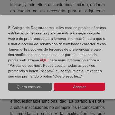
litigios, y todo ello a un coste muy limitado, en tanto
en cuanto no es necesario para el adquirente
realizar ningún tipo de investigación, aparte de
consultar la información registral y se evita la
El Colegio de Registradores utiliza cookies propias: técnicas
necesidad de contratar algún tipo de seguro. En
estritamente necesarias para permitir a navegación pola
cuanto a la disminución de la litigiosidad, es
web e de preferencias para lembrar información para que o
consecuencia directa de la publicidad registral que,
usuario acceda ao servizo con determinadas características.
por un lado, dificulta en extremo el ­fraude, al evitar
Tamén utiliza cookies de terceiros de preferencias e para
la venta de fincas gravadas como libres, y por otro
fins analíticos respecto do uso por parte do usuario da
da seguridad a los derechos por la claridad en la
propia web. Preme
AQUÍ
para máis información sobre a
“Política de cookies”. Podes aceptar todas as cookies
titulación que elimina las dudas sobre quién es o no
premendo o botón “Aceptar” ou configuralas ou rexeitar o
propietario y quiénes son titulares de derechos.
seu uso premendo o botón “Quero escoller...”.
Las instituciones ejemplares y de larga tradición
Quero escoller...
Aceptar
consolidada como sucede con los registros de
propiedad evidencian una importante, satisfactoria
e incuestionable funcionalidad. La paradoja es que
a estas instituciones no siempre les reconozcamos
la importancia crítica y la explicación es que