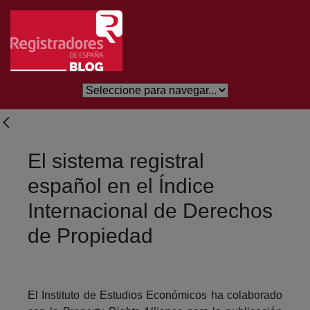
Skip to Main Content
El sistema registral
español en el Índice
Internacional de Derechos
de Propiedad
El Instituto de Estudios Económicos ha colaborado