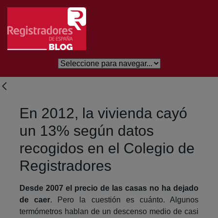
Skip to Main Content
En 2012, la vivienda cayó
un 13% según datos
recogidos en el Colegio de
Registradores
Desde 2007 el precio de las casas no ha dejado
de caer
. Pero la cuestión es cuánto. Algunos
termómetros hablan de un descenso medio de casi