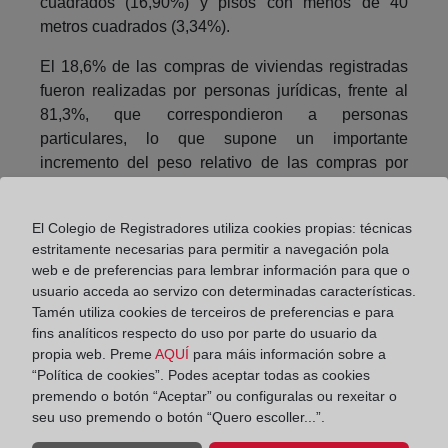
cuadrados (16,90%) y pisos con menos de 40
metros cuadrados (3,34%).
El 18,6% de las compras de viviendas registradas
fueron realizadas por personas jurídicas, frente al
81,3%, que correspondieron a personas
particulares, lo que supone un importante
incremento del peso relativo de las compras por
parte de personas jurídicas respecto a años
anteriores. Así, este porcentaje fue del 6,5% en
El Colegio de Registradores utiliza cookies propias: técnicas
2010.
estritamente necesarias para permitir a navegación pola
web e de preferencias para lembrar información para que o
En 2012, el importe medio de las hipotecas se situó
usuario acceda ao servizo con determinadas características.
en 105.421 euros, un 9,7% menos que un año
Tamén utiliza cookies de terceiros de preferencias e para
antes, situándose ya en niveles de 2003, mientras
fins analíticos respecto do uso por parte do usuario da
que el tipo de interés medio de los nuevos créditos
propia web. Preme
AQUÍ
para máis información sobre a
fue del 4,08%, incrementándose con respecto a los
“Política de cookies”. Podes aceptar todas as cookies
dos últimos años (3,72% en 2011, 3,37% en 2010) a
premendo o botón “Aceptar” ou configuralas ou rexeitar o
seu uso premendo o botón “Quero escoller...”.
pesar de las importantes reducciones del euríbor.