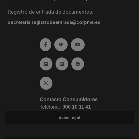
Registro de entrada de documentos:
secretaria.registrodeentrada@corpme.es
Ir a facebook (abre en ventana nueva)
Ir a twitter (abre en ventana nueva)
Ir a YouTube (abre en venta
Ir a Flickr (abre en ventana nueva)
Ir a Linkedin (abre en ventana nueva)
Ir al Blog (abre en ventana n
Ir a Instagram (abre en ventana nueva)
Contacto Consumidores
Teléfono:
900 10 11 41
Aviso legal