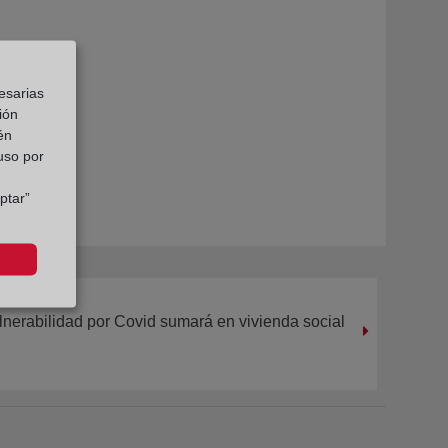
esarias
ión
én
 uso por
ptar”
lnerabilidad por Covid sumará en vivienda social