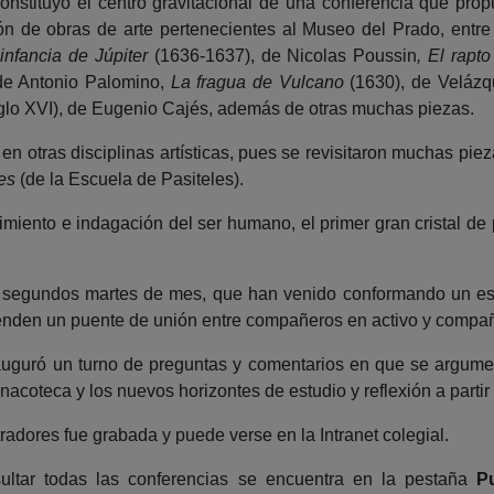
nstituyó el centro gravitacional de una conferencia que propu
ión de obras de arte pertenecientes al Museo del Prado, entr
infancia de Júpiter
(1636-1637), de Nicolas Poussin
, El rapt
de Antonio Palomino,
La fragua de Vulcano
(1630), de Veláz
siglo XVI), de Eugenio Cajés, además de otras muchas piezas.
n otras disciplinas artísticas, pues se revisitaron muchas pi
es
(de la Escuela de Pasiteles).
imiento e indagación del ser humano, el primer gran cristal de 
 segundos martes de mes, que han venido conformando un espa
ienden un puente de unión entre compañeros en activo y compañ
auguró un turno de preguntas y comentarios en que se argument
pinacoteca y los nuevos horizontes de estudio y reflexión a partir
radores fue grabada y puede verse en la Intranet colegial.
nsultar todas las conferencias se encuentra en la pestaña
P