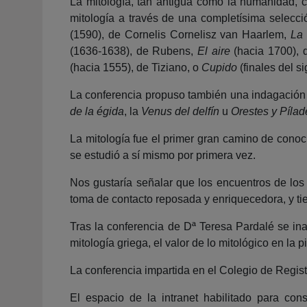
La mitología, tan antigua como la humanidad, co
mitología a través de una completísima selecc
(1590), de Cornelis Cornelisz van Haarlem,
La 
(1636-1638), de Rubens,
El aire
(hacia 1700), 
(hacia 1555), de Tiziano, o
Cupido
(finales del 
La conferencia propuso también una indagación e
de la égida
, la
Venus del delfín
u
Orestes y Pílad
La mitología fue el primer gran camino de conoc
se estudió a sí mismo por primera vez.
Nos gustaría señalar que los encuentros de los
toma de contacto reposada y enriquecedora, y t
Tras la conferencia de Dª Teresa Pardalé se in
mitología griega, el valor de lo mitológico en la 
La conferencia impartida en el Colegio de Regist
El espacio de la intranet habilitado para co