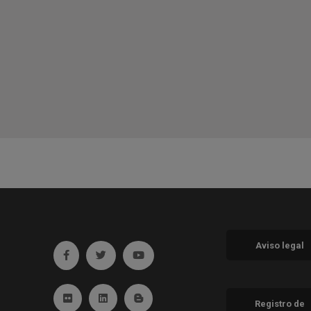
Aviso legal
Ir a facebook (abre en ventana nueva)
Ir a twitter (abre en ventana nueva)
Ir a YouTube (abre en ventana nueva
Ir a Flickr (abre en ventana nueva)
Ir a Linkedin (abre en ventana nueva)
Ir al Blog (abre en ventana nueva)
Registro de