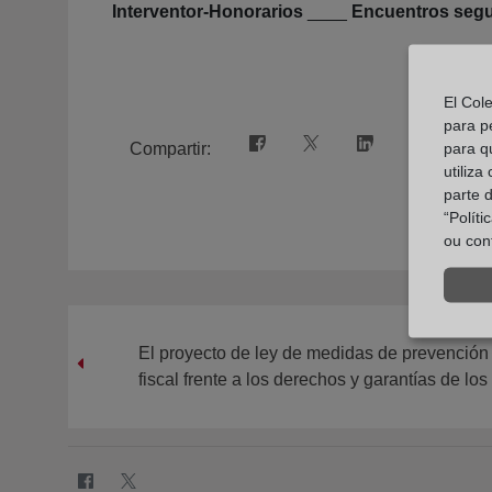
Interventor-Honorarios
____
Encuentros seg
El Col
para p
para q
Compartir:
utiliza
parte 
“Polít
ou con
El proyecto de ley de medidas de prevención 
fiscal frente a los derechos y garantías de los 