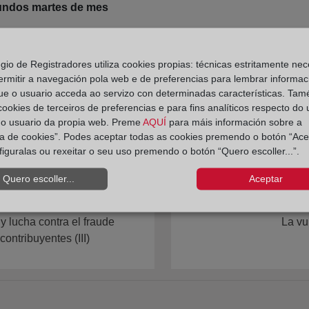
undos martes de mes
egio de Registradores utiliza cookies propias: técnicas estritamente nec
ermitir a navegación pola web e de preferencias para lembrar informac
ue o usuario acceda ao servizo con determinadas características. Tam
 cookies de terceiros de preferencias e para fins analíticos respecto do
do usuario da propia web. Preme
AQUÍ
para máis información sobre a
ica de cookies”. Podes aceptar todas as cookies premendo o botón “Ace
figuralas ou rexeitar o seu uso premendo o botón “Quero escoller...”.
Quero escoller...
Aceptar
y lucha contra el fraude
La vu
contribuyentes (III)