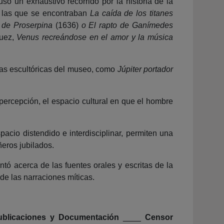
so un exhaustivo recorrido por la historia de la
e las que se encontraban
La caída de los titanes
o de Proserpina
(1636)
o El rapto de Ganímedes
quez,
Venus recreándose en el amor y la música
ezas escultóricas del museo, como
Júpiter portador
percepción, el espacio cultural en que el hombre
cio distendido e interdisciplinar, permiten una
eros jubilados.
ó acerca de las fuentes orales y escritas de la
 de las narraciones míticas.
ublicaciones y Documentación
____
Censor