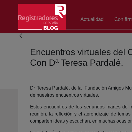
Skip to Main Content
Actualidad
Con fir
Encuentros virtuales del 
Con Dª Teresa Pardalé.
Dª Teresa Pardalé, de la Fundación Amigos Muse
de nuestros encuentros virtuales.
Estos encuentros de los segundos martes de me
reunión, la reflexión y el aprendizaje de tema
comparten ideas y escuchan, en muchas ocasiones