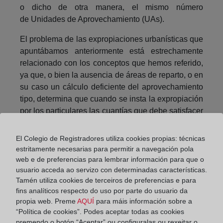
o dicho de otra manera, el mismo número
de Unidades de Aprovechamiento (UAs).
El problema de las expropiaciones urbanísticas que
apuntábamos anteriormente está estrechamente
relacionado con los conceptos que hemos referido,
ya que, o bien la ausencia de áreas de reparto, o en
su caso un cálculo deficiente del aprovechamiento
tipo, determina que cuando se insta la expropiación
por los particulares las cuantías que debe satisfacer
el Ayuntamiento pueden resultar
desproporcionadas y conllevan el descuadre de
El Colegio de Registradores utiliza cookies propias: técnicas
todo el presupuesto municipal, incluso durante
estritamente necesarias para permitir a navegación pola
años.
web e de preferencias para lembrar información para que o
usuario acceda ao servizo con determinadas características.
La aparición de las nuevas tecnologías como
Tamén utiliza cookies de terceiros de preferencias e para
el software de georreferenciación (GIS), así como
fins analíticos respecto do uso por parte do usuario da
propia web. Preme
AQUÍ
para máis información sobre a
el cálculo del aprovechamiento tipo realizado por
“Política de cookies”. Podes aceptar todas as cookies
expertos urbanistas sobre la base de la información
premendo o botón “Aceptar” ou configuralas ou rexeitar o