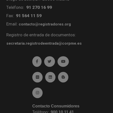
Teléfono:
91 270 16 99
Fax:
91 564 11 59
Email:
contacto@registradores.org
Registro de entrada de documentos:
secretaria.registrodeentrada@corpme.es
Ir a facebook (abre en ventana nueva)
Ir a twitter (abre en ventana nueva)
Ir a YouTube (abre en venta
Ir a Flickr (abre en ventana nueva)
Ir a Linkedin (abre en ventana nueva)
Ir al Blog (abre en ventana n
Ir a Instagram (abre en ventana nueva)
Contacto Consumidores
Teléfono:
900 10 11 41