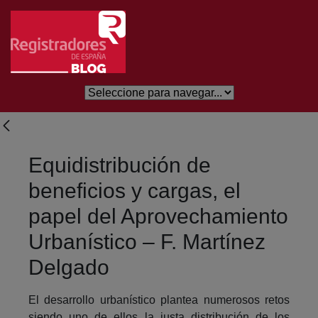
Skip to Main Content
Equidistribución de
beneficios y cargas, el
papel del Aprovechamiento
Urbanístico – F. Martínez
Delgado
El desarrollo urbanístico plantea numerosos retos
siendo uno de ellos la justa distribución de los