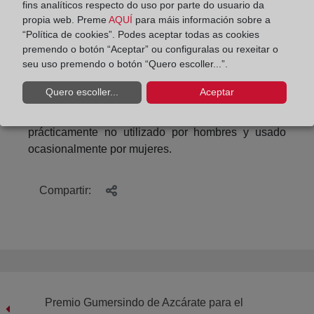
fins analíticos respecto do uso por parte do usuario da
mayoritariamente el uso bastante frecuente de
propia web. Preme
AQUÍ
para máis información sobre a
Facebook en seis de cada diez encuestados,
“Política de cookies”. Podes aceptar todas as cookies
seguido de lejos por Instagram (tres de cada diez
premendo o botón “Aceptar” ou configuralas ou rexeitar o
seu uso premendo o botón “Quero escoller...”.
encuestados); y finalmente, Twitter (solo uno de
cada diez lo utiliza con frecuencia). No se aprecian
Quero escoller...
Aceptar
grandes diferencias entre hombres y mujeres y tan
solo difieren ligeramente en el uso de Instagram,
prácticamente no utilizado por hombres y usado
ocasionalmente por mujeres.
Compartir:
Premio Gumersindo de Azcárate para el