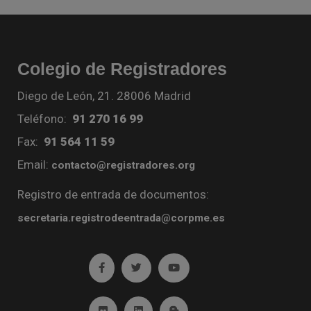
Colegio de Registradores
Diego de León, 21. 28006 Madrid
Teléfono:
91 270 16 99
Fax:
91 564 11 59
Email:
contacto@registradores.org
Registro de entrada de documentos:
secretaria.registrodeentrada@corpme.es
Ir a facebook (abre en ventana nueva)
Ir a twitter (abre en ventana nueva)
Ir a YouTube (abre en venta
Ir a Flickr (abre en ventana nueva)
Ir a Linkedin (abre en ventana nueva)
Ir al Blog (abre en ventana n