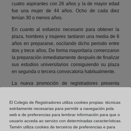
cuatro aspirantes con 26 años y la de mayor edad
fue una mujer de 44 años. Ocho de cada diez
tenían 30 o menos años.
En cuanto al esfuerzo necesario para obtener la
plaza, hombres y mujeres tardaron una media de 6
años en prepararse, oscilando dicho periodo entre
dos y trece años. De forma mayoritaria comenzaron
la preparación inmediatamente después de finalizar
sus estudios universitarios consiguiendo su plaza
en segunda o tercera convocatoria habitualmente.
La nueva promoción de registradores presenta
como primer idioma extranjero el inglés, con un
nivel medio/alto en ocho de cada diez y, como
El Colegio de Registradores utiliza cookies propias: técnicas
segundo idioma, el francés, siendo marginales los
estritamente necesarias para permitir a navegación pola
estudios de alemán y residual el italiano y otros.
web e de preferencias para lembrar información para que o
usuario acceda ao servizo con determinadas características.
Por último, como aspecto relacionado con la
Tamén utiliza cookies de terceiros de preferencias e para
tecnología en las formas de comunicarse, destaca