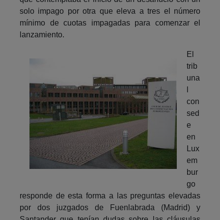
solo impago por otra que eleva a tres el número
mínimo de cuotas impagadas para comenzar el
lanzamiento.
El
trib
una
l
con
sed
e
en
Lux
em
bur
go
responde de esta forma a las preguntas elevadas
por dos juzgados de Fuenlabrada (Madrid) y
Santander que tenían dudas sobre las cláusulas