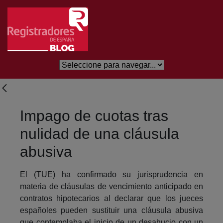
Skip to Main Content
Impago de cuotas tras
nulidad de una cláusula
abusiva
El (TUE) ha confirmado su jurisprudencia en
materia de cláusulas de vencimiento anticipado en
contratos hipotecarios al declarar que los jueces
españoles pueden sustituir una cláusula abusiva
que contemplaba el inicio de un desahucio con un