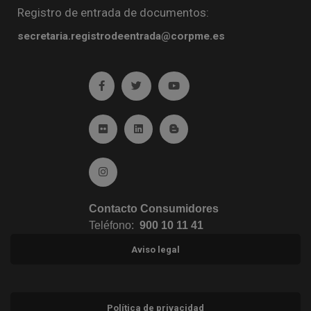
Registro de entrada de documentos:
secretaria.registrodeentrada@corpme.es
Ir a facebook (abre en ventana nueva)
Ir a twitter (abre en ventana nueva)
Ir a YouTube (abre en venta
Ir a Flickr (abre en ventana nueva)
Ir a Linkedin (abre en ventana nueva)
Ir al Blog (abre en ventana n
Ir a Instagram (abre en ventana nueva)
Contacto Consumidores
Teléfono:
900 10 11 41
Aviso legal
Política de privacidad