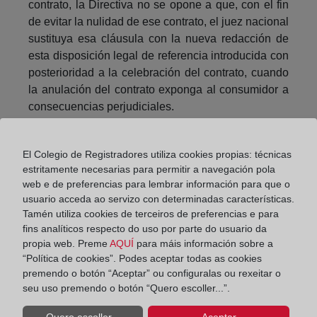
contrato, la Directiva no se opone a que, con el fin
de evitar la nulidad de ese contrato, el juez nacional
sustituya esa cláusula con la nueva redacción de
esta disposición legal de referencia introducida con
posterioridad a la celebración del contrato, cuando
la anulación del contrato exponga al consumidor a
consecuencias perjudiciales.
En estos asuntos, los contratos tienen por objeto,
por un lado, la concesión de un préstamo por parte
El Colegio de Registradores utiliza cookies propias: técnicas
de un banco y, por otro, la constitución de una
estritamente necesarias para permitir a navegación pola
web e de preferencias para lembrar información para que o
garantía hipotecaria relativa a tal préstamo. Las
usuario acceda ao servizo con determinadas características.
cláusulas controvertidas, inspiradas en la redacción
Tamén utiliza cookies de terceiros de preferencias e para
del artículo 693, apartado 2, de la LEC, en su
fins analíticos respecto do uso por parte do usuario da
versión vigente en el momento de la celebración de
propia web. Preme
AQUÍ
para máis información sobre a
los contratos, permiten fundamentalmente al banco
“Política de cookies”. Podes aceptar todas as cookies
en cuestión declarar el vencimiento del préstamo y
premendo o botón “Aceptar” ou configuralas ou rexeitar o
exigir el pago del importe aún no satisfecho cuando
seu uso premendo o botón “Quero escoller...”.
deje de abonarse una cuota mensual.
Quero escoller...
Aceptar