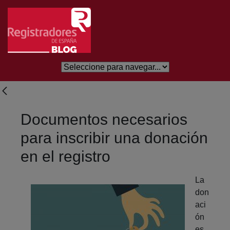
Skip to Main Content
Documentos necesarios
para inscribir una donación
en el registro
La
don
aci
ón
es