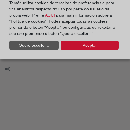
Cómo inscribir en el Registro mi nueva casa si
Tamén utiliza cookies de terceiros de preferencias e para
fins analíticos respecto do uso por parte do usuario da
quien me la vende no la tenía registrada a su
propia web. Preme
AQUÍ
para máis información sobre a
nombre
“Política de cookies”. Podes aceptar todas as cookies
premendo o botón “Aceptar” ou configuralas ou rexeitar o
seu uso premendo o botón “Quero escoller...”.
Quero escoller...
Aceptar
Tres conceptos básicos sobre la inmatriculación