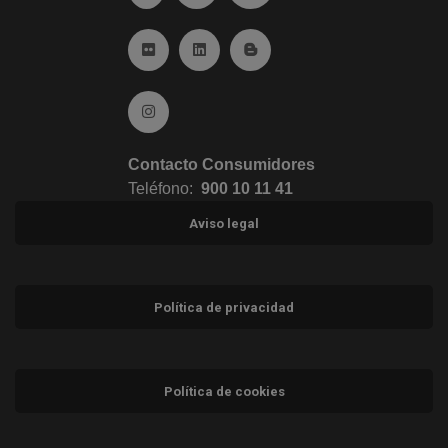
Ir a Flickr (abre en ventana nueva)
Ir a Linkedin (abre en ventana nueva)
Ir al Blog (abre en ventana n
Ir a Instagram (abre en ventana nueva)
Contacto Consumidores
Teléfono:
900 10 11 41
Aviso legal
Política de privacidad
Política de cookies