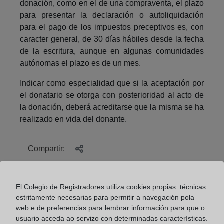
donación, como en el de una compraventa, el plazo
para presentar la declaración o autoliquidación
para el pago de los impuestos preceptivos es, con
caracter general, de 30 días hábiles desde la fecha
de la escritura, aunque en algunas comunidades
autónomas el plazo es de un mes.
Indicar como especialidad que si la aceptación por
el donatario se otorga con posterioridad al acto de
la donación, deberá acreditarse que la misma se ha
realizado en vida del donante.
Compartir:
El Colegio de Registradores utiliza cookies propias: técnicas
estritamente necesarias para permitir a navegación pola
web e de preferencias para lembrar información para que o
usuario acceda ao servizo con determinadas características.