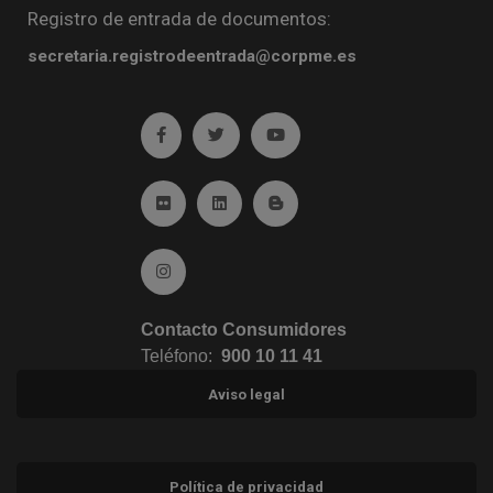
Registro de entrada de documentos:
secretaria.registrodeentrada@corpme.es
Ir a facebook (abre en ventana nueva)
Ir a twitter (abre en ventana nueva)
Ir a YouTube (abre en venta
Ir a Flickr (abre en ventana nueva)
Ir a Linkedin (abre en ventana nueva)
Ir al Blog (abre en ventana n
Ir a Instagram (abre en ventana nueva)
Contacto Consumidores
Teléfono:
900 10 11 41
Aviso legal
Política de privacidad