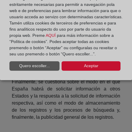
estritamente necesarias para permitir a navegación pola
autoridades pueden proporcionar información a
web e de preferencias para lembrar información para que o
través de la pasarela digital única; la resolución de
usuario acceda ao servizo con determinadas características.
las dudas que surjan en el proceso sobre el
Tamén utiliza cookies de terceiros de preferencias e para
adecuado cumplimiento de las formalidades; la
fins analíticos respecto do uso por parte do usuario da
prevención del fraude, de los abusos y del pirateo
propia web. Preme
AQUÍ
para máis información sobre a
empresarial y el modo de combatirlos; el
“Política de cookies”. Podes aceptar todas as cookies
premendo o botón “Aceptar” ou configuralas ou rexeitar o
establecimiento de controles de identidad para
seu uso premendo o botón “Quero escoller...”.
garantizar la prestación del consentimiento, la
capacidad jurídica, la acreditación de la identidad y
Quero escoller...
Aceptar
en su caso de la representación.
Finalmente, se cuestiona sobre el modo en el que
España habrá de solicitar información a otros
Estados y la respuesta a la solicitud de información
respectiva, así como el modo de almacenamiento
de los registros y los procesos de búsqueda y,
finalmente, la publicidad general de los registros.