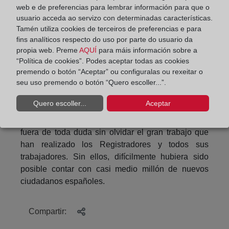
web e de preferencias para lembrar información para que o
proceso de Jura e Inscripción más ágil que el
usuario acceda ao servizo con determinadas características.
actual. Conozco que se está trabajando en ello, que
Tamén utiliza cookies de terceiros de preferencias e para
se es consciente del problema del retraso en las
fins analíticos respecto do uso por parte do usuario da
juras y, después de haber seguido todo el Plan en
propia web. Preme
AQUÍ
para máis información sobre a
sus distintas fases, estoy totalmente convencido de
“Política de cookies”. Podes aceptar todas as cookies
que se van a poner los medios necesarios por parte
premendo o botón “Aceptar” ou configuralas ou rexeitar o
seu uso premendo o botón “Quero escoller...”.
del Ministerio de Justicia para solucionar este
inconveniente más pronto que tarde. Los esfuerzos
Quero escoller...
Aceptar
del Gobierno para arreglar el retraso en la
tramitación de más de 400.000 expedientes están
fuera de toda duda sin olvidar el gran trabajo que
han realizado los Registradores y todos sus
trabajadores. Sin ellos, difícilmente hubiera sido
posible contar con casi medio millón de nuevos
ciudadanos españoles.
Compartir: