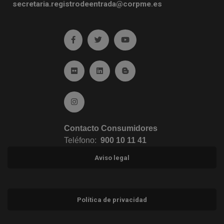
secretaria.registrodeentrada@corpme.es
Ir a facebook (abre en ventana nueva)
Ir a twitter (abre en ventana nueva)
Ir a YouTube (abre en venta
Ir a Flickr (abre en ventana nueva)
Ir a Linkedin (abre en ventana nueva)
Ir al Blog (abre en ventana n
Ir a Instagram (abre en ventana nueva)
Contacto Consumidores
Teléfono:
900 10 11 41
Aviso legal
Política de privacidad