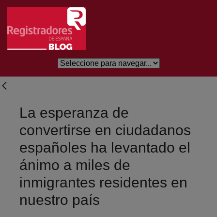
Skip to Main Content
La esperanza de
convertirse en ciudadanos
españoles ha levantado el
ánimo a miles de
inmigrantes residentes en
nuestro país