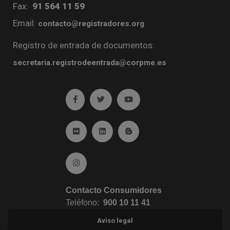
Fax:
91 564 11 59
Email:
contacto@registradores.org
Registro de entrada de documentos:
secretaria.registrodeentrada@corpme.es
Ir a facebook (abre en ventana nueva)
Ir a twitter (abre en ventana nueva)
Ir a YouTube (abre en venta
Ir a Flickr (abre en ventana nueva)
Ir a Linkedin (abre en ventana nueva)
Ir al Blog (abre en ventana n
Ir a Instagram (abre en ventana nueva)
Contacto Consumidores
Teléfono:
900 10 11 41
Aviso legal