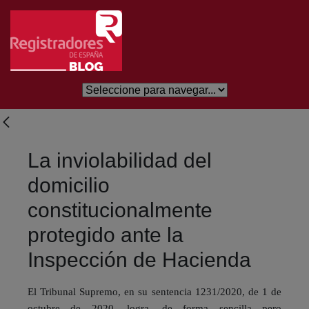
Skip to Main Content
La inviolabilidad del
domicilio
constitucionalmente
protegido ante la
Inspección de Hacienda
El Tribunal Supremo, en su sentencia 1231/2020, de 1 de
octubre de 2020, logra, de forma sencilla pero