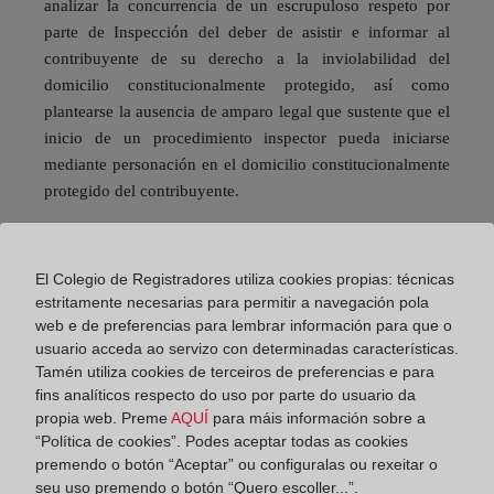
analizar la concurrencia de un escrupuloso respeto por
parte de Inspección del deber de asistir e informar al
contribuyente de su derecho a la inviolabilidad del
domicilio constitucionalmente protegido, así como
plantearse la ausencia de amparo legal que sustente que el
inicio de un procedimiento inspector pueda iniciarse
mediante personación en el domicilio constitucionalmente
protegido del contribuyente.
Cabe traer a colación alguna reflexión más, que desde
El Colegio de Registradores utiliza cookies propias: técnicas
hace ya tiempo vengo defendiendo, que ponen en tela de
estritamente necesarias para permitir a navegación pola
juicio el artículo 8.6 de la LJCA. En cierta medida, la
web e de preferencias para lembrar información para que o
Sentencia que motiva este artículo refuerza la idea sobre la
usuario acceda ao servizo con determinadas características.
idoneidad o no del Juzgado de lo Contencioso-
Tamén utiliza cookies de terceiros de preferencias e para
Administrativo para autorizar el acceso al domicilio del
fins analíticos respecto do uso por parte do usuario da
propia web. Preme
AQUÍ
para máis información sobre a
contribuyente cuando, de la información o documentación
“Política de cookies”. Podes aceptar todas as cookies
necesaria para obtener la autorización de entrada, puede
premendo o botón “Aceptar” ou configuralas ou rexeitar o
desprenderse que se esté ante un presunto delito contra la
seu uso premendo o botón “Quero escoller...”.