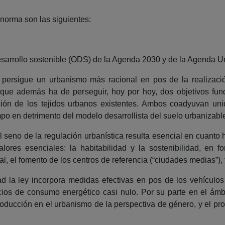
norma son las siguientes:
 desarrollo sostenible (ODS) de la Agenda 2030 y de la Agenda 
persigue un urbanismo más racional en pos de la realización
 que además ha de perseguir, hoy por hoy, dos objetivos fu
ción de los tejidos urbanos existentes. Ambos coadyuvan uni
po en detrimento del modelo desarrollista del suelo urbanizable
 seno de la regulación urbanística resulta esencial en cuanto ha
lores esenciales: la habitabilidad y la sostenibilidad, en 
ural, el fomento de los centros de referencia (“ciudades medias”)
ad la ley incorpora medidas efectivas en pos de los vehículos
icios de consumo energético casi nulo. Por su parte en el ámbit
troducción en el urbanismo de la perspectiva de género, y el p