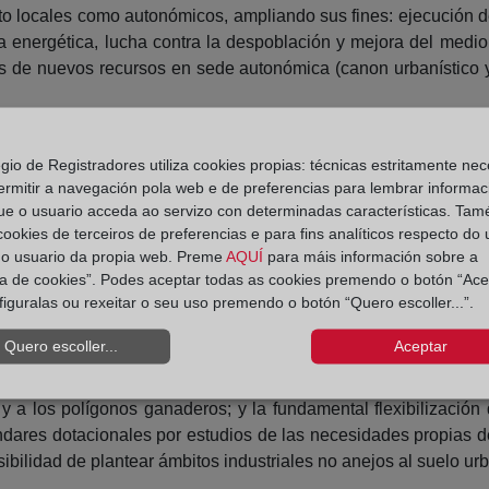
nto locales como autonómicos, ampliando sus fines: ejecución 
a energética, lucha contra la despoblación y mejora del medio 
s de nuevos recursos en sede autonómica (canon urbanístico y
egio de Registradores utiliza cookies propias: técnicas estritamente nec
 los pequeños municipios y la lucha contra la despoblación.
ermitir a navegación pola web e de preferencias para lembrar informac
ue o usuario acceda ao servizo con determinadas características. Tam
espoblación y para el desarrollo del Medio Rural, hoy en tram
 cookies de terceiros de preferencias e para fins analíticos respecto do
conocida inspiración en la Ley para el desarrollo sostenible d
do usuario da propia web. Preme
AQUÍ
para máis información sobre a
en este sentido propugna un conjunto de medidas en las que es pr
ica de cookies”. Podes aceptar todas as cookies premendo o botón “Ace
figuralas ou rexeitar o seu uso premendo o botón “Quero escoller...”.
 en actuaciones urbanizadoras en grandes municipios al m
a territorial. Por otro lado, se establece en el seno de las N
Quero escoller...
Aceptar
pios; la figura de los planes territorial reguladores de suel
parte de Colegios profesionales y las diputaciones a municipio
y a los polígonos ganaderos; y la fundamental flexibilizació
dares dotacionales por estudios de las necesidades propias d
ibilidad de plantear ámbitos industriales no anejos al suelo ur