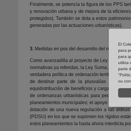
Finalmente, se potencia la figura de los PPS ta
y renovación urbana y de mejora de la eficienci
protegidos). También se dota a estos patrimonio
generadas por las actuaciones urbanísticas).
El Col
3.
Medidas en pos del desarrollo del medio rural,
para p
para q
Como avanzadilla al proyecto de Ley contra la D
utiliza
normativas ya referidas, la Ley Suma, con una re
parte 
verdadera política de ordenación territorial y, 
“Polít
ou con
de destinar parte de la plusvalías generadas
equidistribución de beneficios y cargas a escal
de ordenanzas urbanísticas para pequeños munici
planeamientos municipales; el apoyo técnico por 
dotación de una nueva regulación a las aldeas 
(PDSU) en los que se suprimen los rígidos están
estos planeamientos la hasta ahora interdicta pos