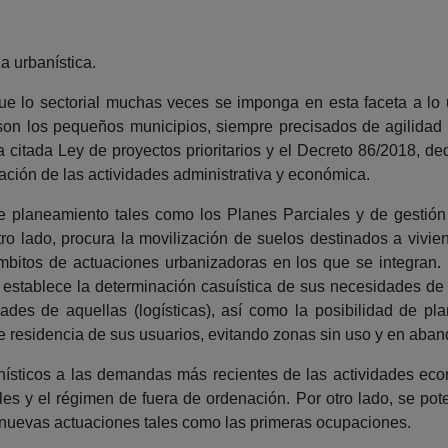
a urbanística.
e lo sectorial muchas veces se imponga en esta faceta a lo 
on los pequeños municipios, siempre precisados de agilidad y
citada Ley de proyectos prioritarios y el Decreto 86/2018, d
ación de las actividades administrativa y económica.
s de planeamiento tales como los Planes Parciales y de gesti
tro lado, procura la movilización de suelos destinados a vi
mbitos de actuaciones urbanizadoras en los que se integran.
ey establece la determinación casuística de sus necesidades 
es de aquellas (logísticas), así como la posibilidad de pl
de residencia de sus usuarios, evitando zonas sin uso y en aba
ísticos a las demandas más recientes de las actividades econ
les y el régimen de fuera de ordenación. Por otro lado, se pot
nuevas actuaciones tales como las primeras ocupaciones.