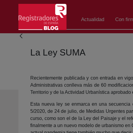
Skip to Main Content
Actualidad
Con fir
La Ley SUMA
Recientemente publicada y con entrada en vigor
Administrativas conlleva más de 60 modificacion
Territorio y de la Actividad Urbanística aprobado
Esta nueva ley se enmarca en una secuencia d
5/2020, de 24 de julio, de Medidas Urgentes par
curso, como son el de la Ley del Paisaje y el r
finalmente a un nuevo modelo de urbanismo en C
actual pandemia tiene también mucho que decir.