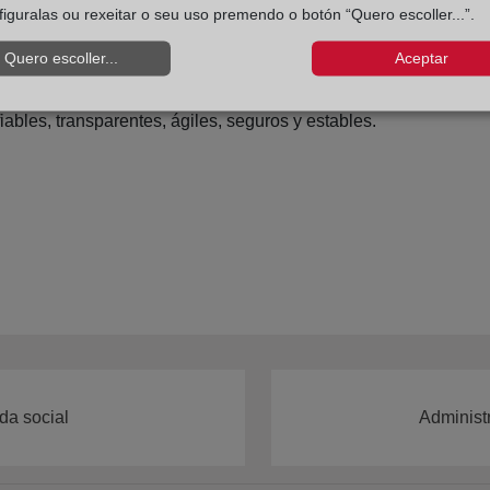
figuralas ou rexeitar o seu uso premendo o botón “Quero escoller...”.
tos publicados en el portal del Ministerio durante los próximos
Quero escoller...
Aceptar
 busca atender las preocupaciones expresadas por ayun
, respectivamente, recaen la satisfacción de los intereses 
ables, transparentes, ágiles, seguros y estables.
da social
Administr