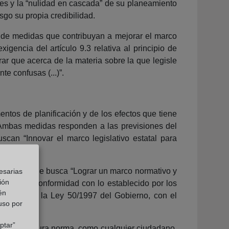
les y la “nulidad en cascada” de su planeamiento
sgo su propia credibilidad.
e de medidas que contribuyan a mejorar el marco
gencia del artículo 9.3 relativa al principio de
rar que acerca de la materia sobre la que legisle
e confusas (...)”.
ntos de planificación y de los efectos que tiene
. Ambas medidas responden a las previsiones del
an “Innovar el marco legislativo estatal para
ico 10.1, que busca “Lograr un marco normativo y
esarias
ión
realiza de conformidad con lo establecido por los
én
 y 26.2 de la Ley 50/1997 del Gobierno, con el
 uso por
 de Ley.
ptar”
s por la futura norma, como cualquier ciudadano,