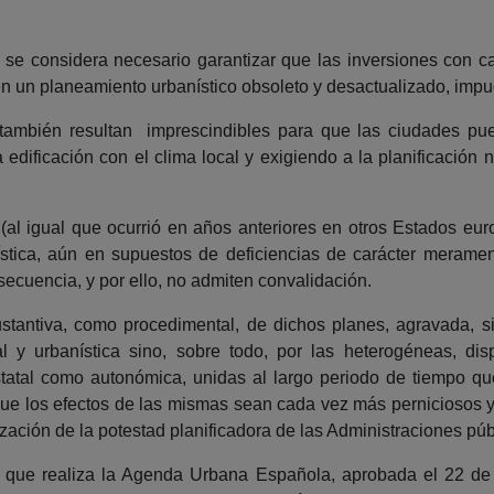
se considera necesario garantizar que las inversiones con c
en un planeamiento urbanístico obsoleto y desactualizado, imp
 también resultan imprescindibles para que las ciudades pued
a edificación con el clima local y exigiendo a la planificación
(al igual que ocurrió en años anteriores en otros Estados eu
banística, aún en supuestos de deficiencias de carácter meram
ecuencia, y por ello, no admiten convalidación.
ustantiva, como procedimental, de dichos planes, agravada, s
rial y urbanística sino, sobre todo, por las heterogéneas, 
estatal como autonómica, unidas al largo periodo de tiempo qu
 que los efectos de las mismas sean cada vez más perniciosos
ización de la potestad planificadora de las Administraciones pú
que realiza la Agenda Urbana Española, aprobada el 22 de f