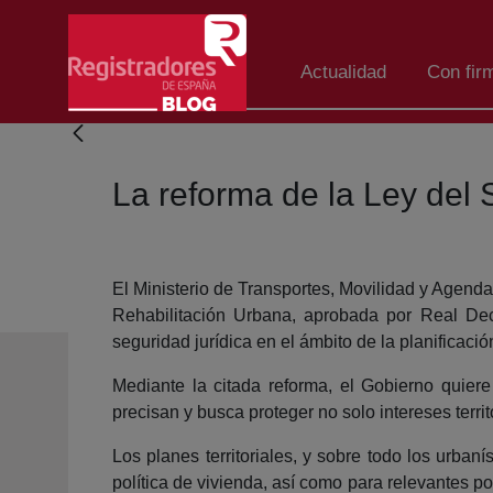
Skip to Main Content
Actualidad
Con fir
La reforma de la Ley del 
El Ministerio de Transportes, Movilidad y Agenda
Rehabilitación Urbana, aprobada por Real Decr
seguridad jurídica en el ámbito de la planificación 
Mediante la citada reforma, el Gobierno quiere 
precisan y busca proteger no solo intereses terr
Los planes territoriales, y sobre todo los urban
política de vivienda, así como para relevantes p