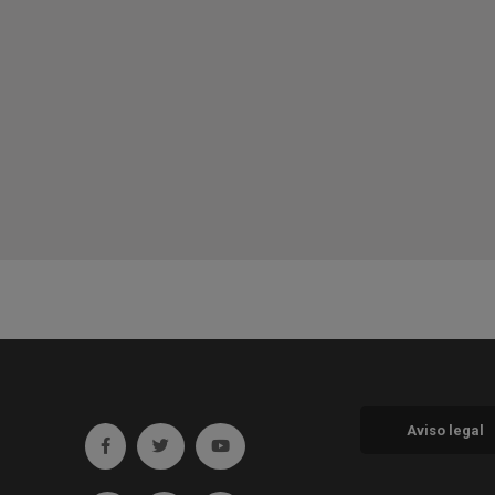
Aviso legal
Ir a facebook (abre en ventana nueva)
Ir a twitter (abre en ventana nueva)
Ir a YouTube (abre en ventana nueva