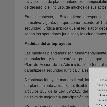
reviviscencia de planes anteriores, la imposibi
de desarrollo e, incluso, de muchos de sus actos 
En este contexto, el Estado tiene la responsab
normativo vigente, porque como recordó el Tribu
seguridad jurídica implica que el legislador deb
sepan los operadores jurídicos y los ciudadanos 
Medidas del anteproyecto
Las medidas planteadas son fundamentalmente de 
su anulación y las de carácter procesal, que t
Plan de Acción de la Administración General 
garantizar la seguridad jurídica y la estabilidad de
A continuación, y de manera literal, informa qu
El Col
para p
de planeamiento actualizado, flexible y simplifi
para q
artículos 133 de la Ley 39/2015, del Procedim
utiliza
objetivo de mejorar la participación de los ciu
parte 
“Polít
Con este procedimiento, tanto las organizacione