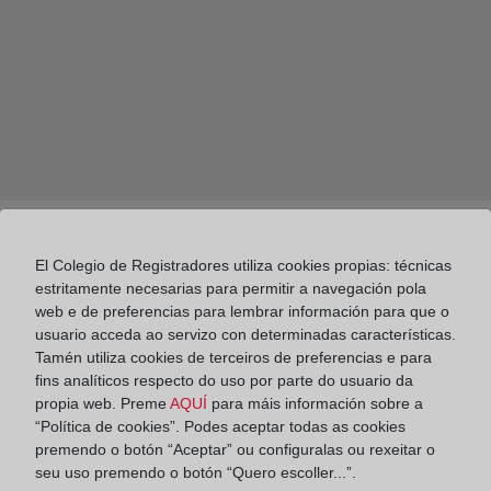
El Colegio de Registradores utiliza cookies propias: técnicas
estritamente necesarias para permitir a navegación pola
web e de preferencias para lembrar información para que o
usuario acceda ao servizo con determinadas características.
Tamén utiliza cookies de terceiros de preferencias e para
Colegio de Registradores
fins analíticos respecto do uso por parte do usuario da
propia web. Preme
AQUÍ
para máis información sobre a
Diego de León, 21. 28006 Madrid
“Política de cookies”. Podes aceptar todas as cookies
Teléfono:
91 270 16 99
premendo o botón “Aceptar” ou configuralas ou rexeitar o
seu uso premendo o botón “Quero escoller...”.
Fax:
91 564 11 59