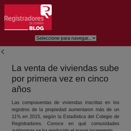
Skip to Main Content
La venta de viviendas sube
por primera vez en cinco
años
Las compraventas de viviendas inscritas en los
registros de la propiedad aumentaron más de un
11% en 2015, según la Estadística del Colegio de
Registradores. Conoce en qué comunidades
autónomas se ha producido el mayor incremento.