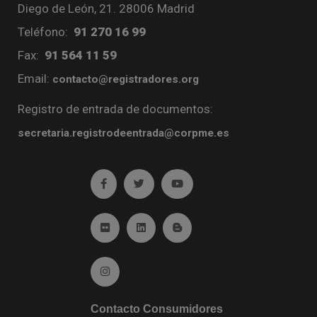
Diego de León, 21. 28006 Madrid
Teléfono:
91 270 16 99
Fax:
91 564 11 59
Email:
contacto@registradores.org
Registro de entrada de documentos:
secretaria.registrodeentrada@corpme.es
Ir a facebook (abre en ventana nueva)
Ir a twitter (abre en ventana nueva)
Ir a YouTube (abre en venta
Ir a Flickr (abre en ventana nueva)
Ir a Linkedin (abre en ventana nueva)
Ir al Blog (abre en ventana n
Ir a Instagram (abre en ventana nueva)
Contacto Consumidores