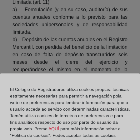
Limitada (art. 11):
a) Formulación (y en su caso, auditoría) de sus
cuentas anuales conforme a lo previsto para las
sociedades unipersonales y de responsabilidad
limitada.
b) Depósito de las cuentas anuales en el Registro
Mercantil, con pérdida del beneficio de la limitación
en caso de falta de depósito transcurridos seis
meses desde el cierre del ejercicio y
recuperándose el mismo en el momento de la
presentación.
Se prevé la creación en el Colegio de
El Colegio de Registradores utiliza cookies propias: técnicas
Registradores de un portal público de
estritamente necesarias para permitir a navegación pola
emprendedores de responsabilidad limitada de
web e de preferencias para lembrar información para que o
libre acceso para el usuario ( art. 9.4 ).
usuario acceda ao servizo con determinadas características.
Tamén utiliza cookies de terceiros de preferencias e para
Y por último, conforme a la Disposición Adicional 1ª
fins analíticos respecto do uso por parte do usuario da
del Anteproyecto quedan excluidas de la limitación
propia web. Preme
AQUÍ
para máis información sobre a
de responsabilidad las deudas de derecho público.
“Política de cookies”. Podes aceptar todas as cookies