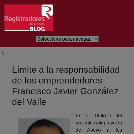
Skip to Main Content
Límite a la responsabilidad
de los emprendedores –
Francisco Javier González
del Valle
En el Título I del
reciente Anteproyecto
de Apoyo a los