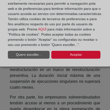
reestructuración que ayude a elaborar el plan.
estritamente necesarias para permitir a navegación pola
web e de preferencias para lembrar información para que o
También, se ha dotado al sistema de planes de
usuario acceda ao servizo con determinadas características.
reestructuración: las nuevas normas prevén una
Tamén utiliza cookies de terceiros de preferencias e para
fins analíticos respecto do uso por parte do usuario da
serie de elementos que deben formar parte del
propia web. Preme
AQUÍ
para máis información sobre a
plan, entre ellos, una descripción de la situación
“Política de cookies”. Podes aceptar todas as cookies
económica, mención de las partes afectadas y sus
premendo o botón “Aceptar” ou configuralas ou rexeitar o
categorías o las condiciones de los planes.
seu uso premendo o botón “Quero escoller...”.
Además, los deudores podrán disfrutar de una
Quero escoller...
Aceptar
suspensión de las ejecuciones singulares para
favorecer las negociaciones de un plan de
reestructuración en un marco de reestructuración
preventiva. La duración inicial máxima de una
suspensión de ejecuciones singulares no superará
cuatro meses.
Por otra parte, los empresarios sobreendeudados
tendrán acceso al menos a un procedimiento que
pueda desembocar en la plena exoneración de