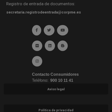
Registro de entrada de documentos:
secretaria.registrodeentrada@corpme.es
Ir a facebook (abre en ventana nueva)
Ir a twitter (abre en ventana nueva)
Ir a YouTube (abre en venta
Ir a Flickr (abre en ventana nueva)
Ir a Linkedin (abre en ventana nueva)
Ir al Blog (abre en ventana n
Ir a Instagram (abre en ventana nueva)
Contacto Consumidores
Teléfono:
900 10 11 41
Aviso legal
Política de privacidad