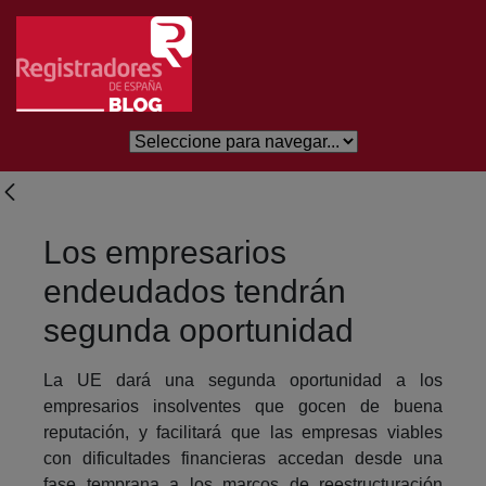
Skip to Main Content
Los empresarios
endeudados tendrán
segunda oportunidad
La UE dará una segunda oportunidad a los
empresarios insolventes que gocen de buena
reputación, y facilitará que las empresas viables
con dificultades financieras accedan desde una
fase temprana a los marcos de reestructuración