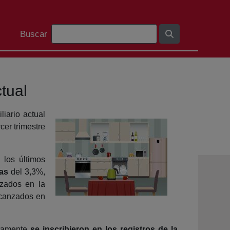
Barra de busca
Buscar
tual
iario actual
rcer trimestre
 los últimos
as
del 3,3%,
nzados en la
lcanzados en
etamente
se inscribieron en los registros de la