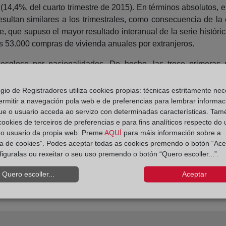
 (14,4%, del cuarto trimestre de 2015). En términos absolutos, 
esultan similares a los trimestrales, como consecuencia de la
 que supuso el mayor resultado interanual de la serie históric
as 53.000 compras de vivienda anuales por extranjeros.
sglose por nacionalidades. De hecho, las trece primeras n
denación. Los británicos mantienen su tradicional primera pos
ercer trimestre consecutivo. De forma paralela, los franceses as
egio de Registradores utiliza cookies propias: técnicas estritamente nec
as con un 6,2% e italianos con un 5,4%. Estas seis primeras 
ermitir a navegación pola web e de preferencias para lembrar informac
ue o usuario acceda ao servizo con determinadas características. Tam
 cookies de terceiros de preferencias e para fins analíticos respecto do
do usuario da propia web. Preme
AQUÍ
para máis información sobre a
ica de cookies”. Podes aceptar todas as cookies premendo o botón “Ace
figuralas ou rexeitar o seu uso premendo o botón “Quero escoller...”.
Quero escoller...
Aceptar