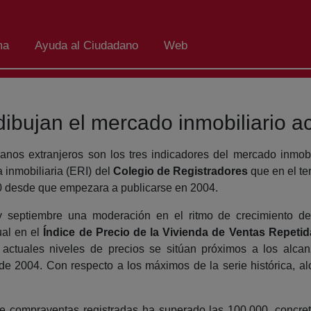
ma
Ayuda al Ciudadano
Web
dibujan el mercado inmobiliario ac
anos extranjeros son los tres indicadores del mercado inmobil
a inmobiliaria (ERI) del
Colegio de Registradores
que en el te
50 desde que empezara a publicarse en 2004.
 y septiembre una moderación en el ritmo de crecimiento de
ual en el
Índice de
Precio de la Vivienda de Ventas Repetid
 actuales niveles de precios se sitúan próximos a los alca
e 2004. Con respecto a los máximos de la serie histórica, a
de compraventas registradas ha superado las 100.000, concr