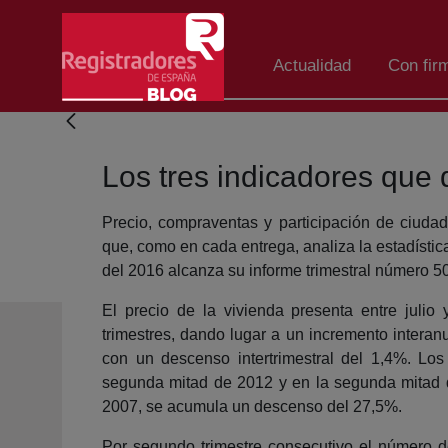
Skip to Main Content
Actualidad
Con fir
Los tres indicadores que 
Precio, compraventas y participación de ciudad
que, como en cada entrega, analiza la estadístic
del 2016 alcanza su informe trimestral número 
El precio de la vivienda presenta entre julio
trimestres, dando lugar a un incremento interan
con un descenso intertrimestral del 1,4%. Los
segunda mitad de 2012 y en la segunda mitad d
2007, se acumula un descenso del 27,5%.
Por segundo trimestre consecutivo el número 