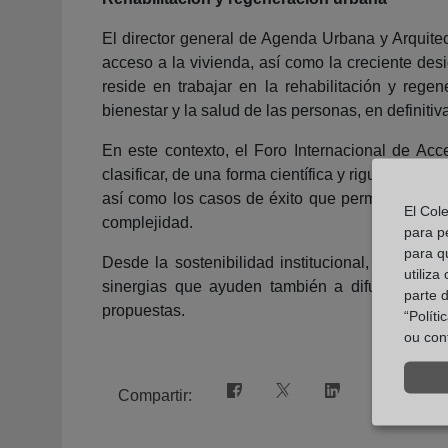
El director general de Agenda Urbana y Arquitec
acceso a la vivienda, así como la creciente des
reside en trabajar en la rehabilitación y rege
bienestar y la salud de las personas, en definitiv
En este contexto, el Foro Internacional de Acce
clasificar, de una forma científica y rigurosa, l
así como los casos de éxito que permitirían ava
El Col
complejidad.
para p
para q
Desde la sostenibilidad institucional, evitand
utiliza
sinergias que ayuden también a difundir las 
parte 
propuestas.
“Polít
ou con
Compartir: