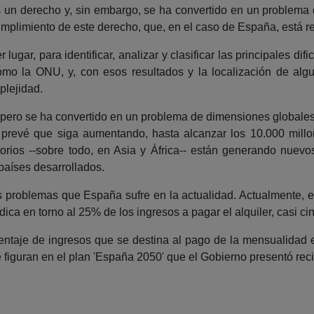
s un derecho y, sin embargo, se ha convertido en un problema 
cumplimiento de este derecho, que, en el caso de España, está re
ugar, para identificar, analizar y clasificar las principales d
omo la ONU, y, con esos resultados y la localización de alg
plejidad.
, pero se ha convertido en un problema de dimensiones globale
 prevé que siga aumentando, hasta alcanzar los 10.000 mill
torios --sobre todo, en Asia y África-- están generando nue
países desarrollados.
s problemas que España sufre en la actualidad. Actualmente, 
dica en torno al 25% de los ingresos a pagar el alquiler, casi 
entaje de ingresos que se destina al pago de la mensualidad e
 figuran en el plan 'España 2050' que el Gobierno presentó rec