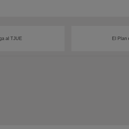
ega al TJUE
El Plan