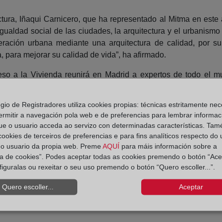
tura, Iñaqui Carnicero, que ha representado al Mitma en este a
igualdad social de las ciudades, la arquitectura y el urbanismo
neración urbana mediante una arquitectura de calidad, por s
a, para mejorar su calidad de vida”, ha afirmado.
so a la Vivienda reunirá en Madrid a expertos de todo el mund
as principales barreras que dificultan en cada país que el derech
nzar, a medio y largo plazo, en posibles líneas de actuación
egio de Registradores utiliza cookies propias: técnicas estritamente nec
ermitir a navegación pola web e de preferencias para lembrar informac
ue o usuario acceda ao servizo con determinadas características. Tam
o duplicar esfuerzos, el Foro Internacional de Acceso a la Vi
 cookies de terceiros de preferencias e para fins analíticos respecto do
buenas prácticas. Todo ello para impulsar un marco de traba
do usuario da propia web. Preme
AQUÍ
para máis información sobre a
ica de cookies”. Podes aceptar todas as cookies premendo o botón “Ace
figuralas ou rexeitar o seu uso premendo o botón “Quero escoller...”.
Quero escoller...
Aceptar