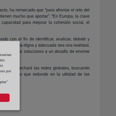
cto, ha remarcado que “para afrontar el reto del
 tienen mucho que aportar”. “En Europa, la clave
u capacidad para mejorar la cohesión social, el
o con el fin de identificar, analizar, debatir y
o a la vivienda digna y adecuada sea una realidad,
 para plantear soluciones a un desafío de enorme
esarias
ión
én
vienda aprovechará las redes globales, buscando
 uso por
jo conjunto que redunde en la utilidad de las
ptar”