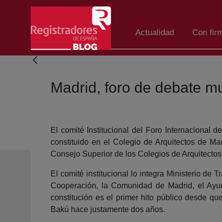
Skip to Main Content
Actualidad
Con fir
Madrid, foro de debate mu
El comité Institucional del Foro Internacional 
constituido en el Colegio de Arquitectos de Mad
Consejo Superior de los Colegios de Arquitecto
El comité institucional lo integra Ministerio de
Cooperación, la Comunidad de Madrid, el Ayun
constitución es el primer hito público desde q
Bakú hace justamente dos años.