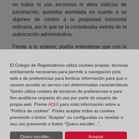
no había ni uso exclusivo ni otros indicios de
parcelación, quedaba asimilada en cuanto a su
régimen de control a la propiedad horizontal
ordinaria, por lo que se la consideraba exenta de la
autorización administrativa.
Frente a lo anterior, podría entenderse que con la
nueva doctrina vertida en la Resolución de 3 de
junio de 2019, al aplicar combinadamente las
El Colegio de Registradores utiliza cookies propias: técnicas
normas estatales sobre control administrativo de los
estritamente necesarias para permitir a navegación pola
complejos inmobiliarios y de la propiedad
web e de preferencias para lembrar información para que o
horizontal, finalmente habría quedado unificado el
usuario acceda ao servizo con determinadas características.
régimen jurídico de dicho control, que determina la
Tamén utiliza cookies de terceiros de preferencias e para
fins analíticos respecto do uso por parte do usuario da
exigibilidad de la autorización administrativa para la
propia web. Preme
AQUÍ
para máis información sobre a
constitución y modificación tanto de los complejos
“Política de cookies”. Podes aceptar todas as cookies
inmobiliarios como de la propiedad horizontal (en
premendo o botón “Aceptar” ou configuralas ou rexeitar o
sus dos manifestaciones, ordinaria y tumbada), con
seu uso premendo o botón “Quero escoller...”.
las excepciones aludidas, las cuales dispensan de
este requisito cuando el número y características de
Quero escoller...
Aceptar