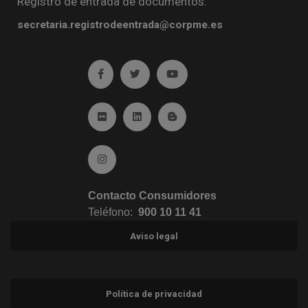
Registro de entrada de documentos:
secretaria.registrodeentrada@corpme.es
Ir a facebook (abre en ventana nueva)
Ir a twitter (abre en ventana nueva)
Ir a YouTube (abre en venta
Ir a Flickr (abre en ventana nueva)
Ir a Linkedin (abre en ventana nueva)
Ir al Blog (abre en ventana n
Ir a Instagram (abre en ventana nueva)
Contacto Consumidores
Teléfono:
900 10 11 41
Aviso legal
Política de privacidad