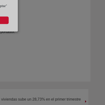
ptar”
 portador.
viviendas sube un 28,73% en el primer trimestre