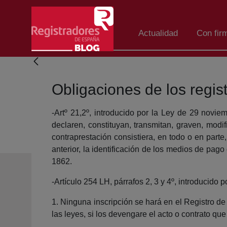
Skip to Main Content
Actualidad
Con fir
Obligaciones de los regis
-Artº 21,2º, introducido por la Ley de 29 novie
declaren, constituyan, transmitan, graven, mod
contraprestación consistiera, en todo o en part
anterior, la identificación de los medios de pag
1862.
-Artículo 254 LH, párrafos 2, 3 y 4º, introducido
1. Ninguna inscripción se hará en el Registro d
las leyes, si los devengare el acto o contrato que 