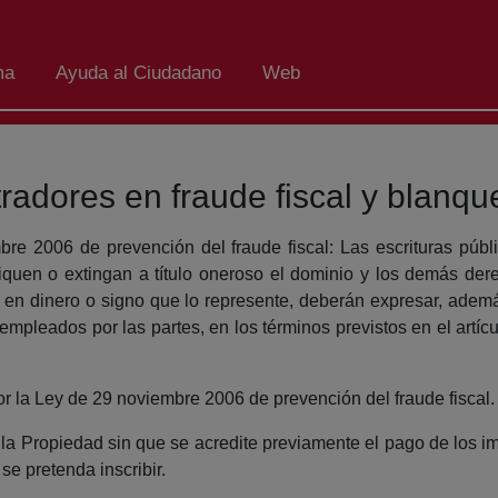
ma
Ayuda al Ciudadano
Web
tradores en fraude fiscal y blanqu
mbre 2006 de prevención del fraude fiscal: Las escrituras públi
ifiquen o extingan a título oneroso el dominio y los demás de
e, en dinero o signo que lo represente, deberán expresar, ademá
o empleados por las partes, en los términos previstos en el artí
 por la Ley de 29 noviembre 2006 de prevención del fraude fiscal.
e la Propiedad sin que se acredite previamente el pago de los i
se pretenda inscribir.