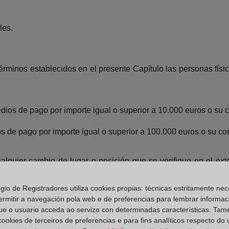
les.
érminos establecidos en el presente Capítulo las personas físi
medios de pago por importe igual o superior a 10.000 euros o su
os de pago por importe igual o superior a 100.000 euros o su co
lquier cambio de lugar o posición que se verifique en el exte
egio de Registradores utiliza cookies propias: técnicas estritamente nec
stablecida en el presente artículo las personas físicas que
ermitir a navegación pola web e de preferencias para lembrar informac
rior, ejerzan actividades de transporte profesional de fondos o m
ue o usuario acceda ao servizo con determinadas características. Tam
 cookies de terceiros de preferencias e para fins analíticos respecto do
dios de pago: