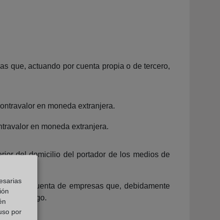
cas que, actuando por cuenta propia o de tercero,
 contravalor en moneda extranjera.
ntravalor en moneda extranjera.
rior del domicilio del portador de los medios de
esarias
 actúen por cuenta de empresas que, debidamente
ión
edios de pago.
én
 uso por