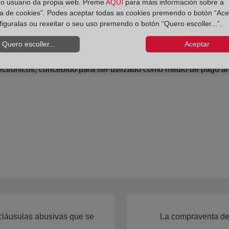
do usuario da propia web. Preme
AQUÍ
para máis información sobre a
ica de cookies”. Podes aceptar todas as cookies premendo o botón “Ace
figuralas ou rexeitar o seu uso premendo o botón “Quero escoller...”.
onales o extranjeros.
Quero escoller...
Aceptar
nados en cualquier moneda.
lectrónicos, concebido para ser utilizado como medio de pago al
láusulas abusivas que se
La compraventa de 