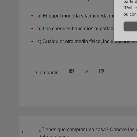
parte 
“Polít
ou con
a) El papel moneda y la moneda metálica, naci
b) Los cheques bancarios al portador denomi
c) Cualquier otro medio físico, incluidos los e
Compartir:
¿Tienes que comprar una casa? Conoce las c
deben eliminar