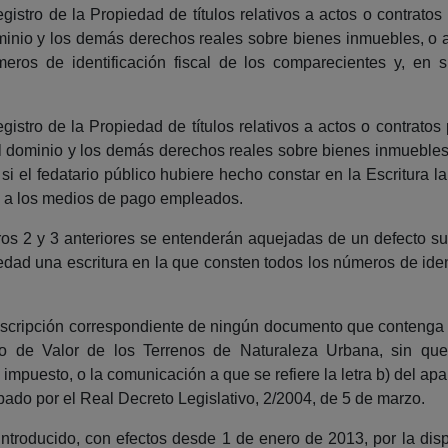
gistro de la Propiedad de títulos relativos a actos o contratos
minio y los demás derechos reales sobre bienes inmuebles, o a 
ros de identificación fiscal de los comparecientes y, en
gistro de la Propiedad de títulos relativos a actos o contratos 
el dominio y los demás derechos reales sobre bienes inmuebles,
si el fedatario público hubiere hecho constar en la Escritura l
os a los medios de pago empleados.
eros 2 y 3 anteriores se entenderán aquejadas de un defecto 
dad una escritura en la que consten todos los números de identi
 inscripción correspondiente de ningún documento que contenga 
nto de Valor de los Terrenos de Naturaleza Urbana, sin qu
 impuesto, o la comunicación a que se refiere la letra b) del ap
do por el Real Decreto Legislativo, 2/2004, de 5 de marzo.
troducido, con efectos desde 1 de enero de 2013, por la disp