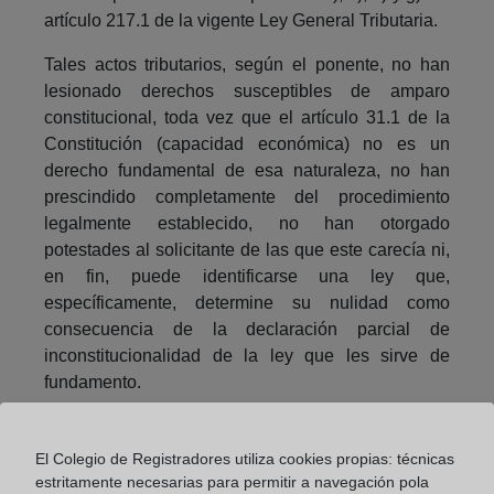
artículo 217.1 de la vigente Ley General Tributaria.
Tales actos tributarios, según el ponente, no han
lesionado derechos susceptibles de amparo
constitucional, toda vez que el artículo 31.1 de la
Constitución (capacidad económica) no es un
derecho fundamental de esa naturaleza, no han
prescindido completamente del procedimiento
legalmente establecido, no han otorgado
potestades al solicitante de las que este carecía ni,
en fin, puede identificarse una ley que,
específicamente, determine su nulidad como
consecuencia de la declaración parcial de
inconstitucionalidad de la ley que les sirve de
fundamento.
Compartir:
El Colegio de Registradores utiliza cookies propias: técnicas
estritamente necesarias para permitir a navegación pola