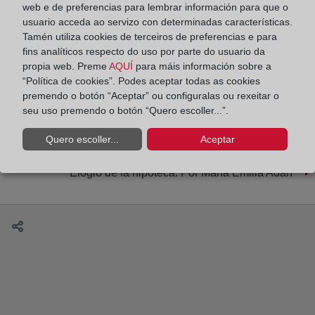
web e de preferencias para lembrar información para que o
usuario acceda ao servizo con determinadas características.
Tamén utiliza cookies de terceiros de preferencias e para
fins analíticos respecto do uso por parte do usuario da
propia web. Preme
AQUÍ
para máis información sobre a
“Política de cookies”. Podes aceptar todas as cookies
Beatriz Corredor y Sergio Nasarre dialogan sobre
premendo o botón “Aceptar” ou configuralas ou rexeitar o
la crisis de la vivienda. Por Diego Vigil
seu uso premendo o botón “Quero escoller...”.
Quero escoller...
Aceptar
Elogio de la hipoteca. Por María Emilia Adán