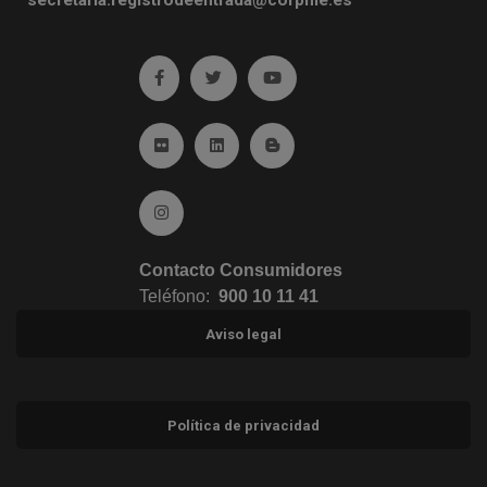
Ir a facebook (abre en ventana nueva)
Ir a twitter (abre en ventana nueva)
Ir a YouTube (abre en venta
Ir a Flickr (abre en ventana nueva)
Ir a Linkedin (abre en ventana nueva)
Ir al Blog (abre en ventana n
Ir a Instagram (abre en ventana nueva)
Contacto Consumidores
Teléfono:
900 10 11 41
Aviso legal
Política de privacidad