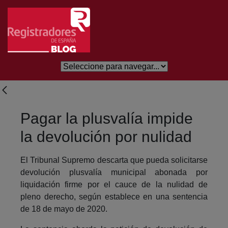
Skip to Main Content
Pagar la plusvalía impide
la devolución por nulidad
El Tribunal Supremo descarta que pueda solicitarse
devolución plusvalía municipal abonada por
liquidación firme por el cauce de la nulidad de
pleno derecho, según establece en una sentencia
de 18 de mayo de 2020.