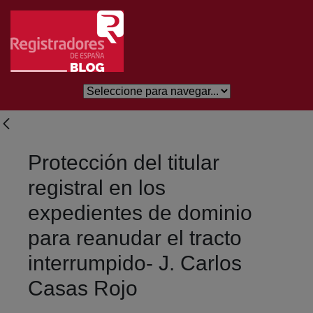
Skip to Main Content
Protección del titular
registral en los
expedientes de dominio
para reanudar el tracto
interrumpido- J. Carlos
Casas Rojo