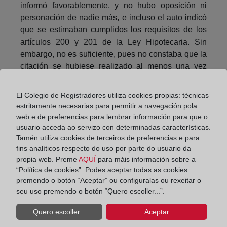
informó favorablemente, y no hubo oposición ni
personación de nadie más, e incluso el auto indicó
que se estimaban cumplidos los requisitos de los
artículos 200 y 201 de la Ley Hipotecaria. Sin
embargo, no es suficiente, pues no constaba que la
citación se hubiese realizado al menos una vez
personalmente, tal como exigen los arts. 202 LH y
286 RH, por lo que es correcta la calificación
El Colegio de Registradores utiliza cookies propias: técnicas
registral.
estritamente necesarias para permitir a navegación pola
web e de preferencias para lembrar información para que o
En efecto, “si bien el registrador no está autorizado
usuario acceda ao servizo con determinadas características.
para examinar el fondo, los fundamentos de
Tamén utiliza cookies de terceiros de preferencias e para
resoluciones judiciales, ello no impide que verifique
fins analíticos respecto do uso por parte do usuario da
el cumplimiento de los requisitos y formalidades
propia web. Preme
AQUÍ
para máis información sobre a
“Política de cookies”. Podes aceptar todas as cookies
legales, evitando el perjuicio de titulares registrales
premendo o botón “Aceptar” ou configuralas ou rexeitar o
inscritos y de terceros, como es el caso”. “No cabe
seu uso premendo o botón “Quero escoller...”.
contrariar el art. 286 RH. Privando al título de un
requisito extrínseco necesario, las citaciones a los
Quero escoller...
Aceptar
herederos o causahabientes del titular registral,