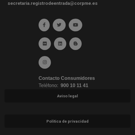
secretaria.registrodeentrada@corpme.es
Ir a facebook (abre en ventana nueva)
Ir a twitter (abre en ventana nueva)
Ir a YouTube (abre en venta
Ir a Flickr (abre en ventana nueva)
Ir a Linkedin (abre en ventana nueva)
Ir al Blog (abre en ventana n
Ir a Instagram (abre en ventana nueva)
Contacto Consumidores
Teléfono:
900 10 11 41
Aviso legal
Política de privacidad