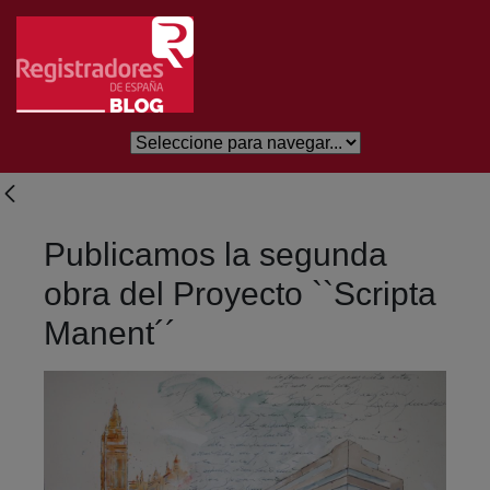
Skip to Main Content
Publicamos la segunda
obra del Proyecto ``Scripta
Manent´´