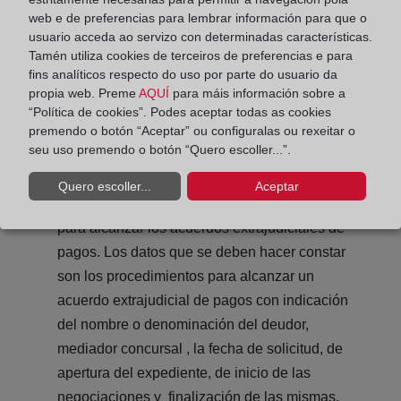
web e de preferencias para lembrar información para que o
información ha de hacerse por parte de los
usuario acceda ao servizo con determinadas características.
registradores por procedimientos telemáticos
Tamén utiliza cookies de terceiros de preferencias e para
con firma electrónica.
fins analíticos respecto do uso por parte do usuario da
propia web. Preme
AQUÍ
para máis información sobre a
“Política de cookies”. Podes aceptar todas as cookies
premendo o botón “Aceptar” ou configuralas ou rexeitar o
seu uso premendo o botón “Quero escoller...”.
Acuerdos extrajudiciales
La sección tercera
contiene la información precisa sobre la
Quero escoller...
Aceptar
iniciación y finalización de los procedimientos
para alcanzar los acuerdos extrajudiciales de
pagos. Los datos que se deben hacer constar
son los procedimientos para alcanzar un
acuerdo extrajudicial de pagos con indicación
del nombre o denominación del deudor,
mediador concursal , la fecha de solicitud, de
apertura del expediente, de inicio de las
negociaciones y finalización de las mismas.