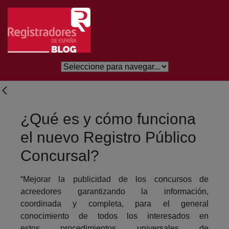
Skip to Main Content
¿Qué es y cómo funciona
el nuevo Registro Público
Concursal?
“Mejorar la publicidad de los concursos de
acreedores garantizando la información,
coordinada y completa, para el general
conocimiento de todos los interesados en
estos procedimientos universales de