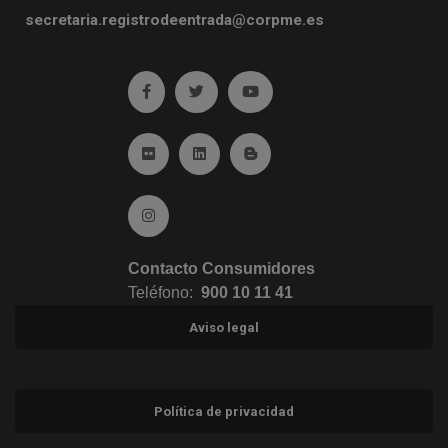
secretaria.registrodeentrada@corpme.es
Ir a facebook (abre en ventana nueva)
Ir a twitter (abre en ventana nueva)
Ir a YouTube (abre en venta
Ir a Flickr (abre en ventana nueva)
Ir a Linkedin (abre en ventana nueva)
Ir al Blog (abre en ventana n
Ir a Instagram (abre en ventana nueva)
Contacto Consumidores
Teléfono:
900 10 11 41
Aviso legal
Política de privacidad