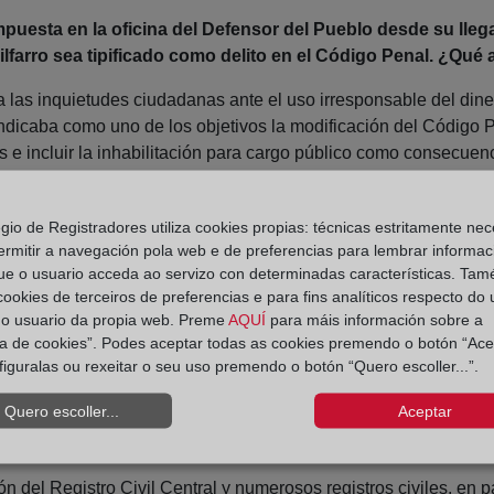
puesta en la oficina del Defensor del Pueblo desde su llega
lfarro sea tipificado como delito en el Código Penal. ¿Qué
a las inquietudes ciudadanas ante el uso irresponsable del din
ndicaba como uno de los objetivos la modificación del Código Pe
 e incluir la inhabilitación para cargo público como consecuenci
as con la falsedad contable y documental, cuyo castigo servirá p
egio de Registradores utiliza cookies propias: técnicas estritamente nec
 parte del Defensor del Pueblo con el objetivo de que se ha
ermitir a navegación pola web e de preferencias para lembrar informac
ue o usuario acceda ao servizo con determinadas características. Tam
en su oficina sobre esta institución?
 cookies de terceiros de preferencias e para fins analíticos respecto do
n continuo crecimiento en los últimos años, y tratan sobre inclu
do usuario da propia web. Preme
AQUÍ
para máis información sobre a
ica de cookies”. Podes aceptar todas as cookies premendo o botón “Ace
lidad catastral en España: perspectiva del Defensor del Pueblo
figuralas ou rexeitar o seu uso premendo o botón “Quero escoller...”.
de recomendaciones, unas generales, otras sobre la labor divulg
 funcionamiento de la oficina y la tramitación de procedimientos
Quero escoller...
Aceptar
numerosas quejas. ¿Cuáles son estas?
 del Registro Civil Central y numerosos registros civiles, en pa