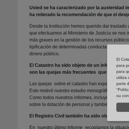
Usted se ha caracterizado por la austeridad im
ha reiterado la recomendación de que el despi
Desde la Institución hemos querido dar traslado 
que efectuamos al Ministerio de Justicia se nos i
más graves en la gestión de los recursos públicos
tipificación de determinadas conductas relacionad
dinero público.
El Col
El Catastro ha sido objeto de un informe por
para p
para q
son las quejas más frecuentes que se reciben 
utiliza
Las quejas sobre el catastro han experimentado u
parte 
“Polít
Esto motivó nuestro estudio monográfico “La rea
ou con
Como todos nuestros informes, incluye una serie 
sobre la dotación de personal y también sobre el
El Registro Civil también ha sido objeto de 
En nuestro último Informe recogíamos la situación