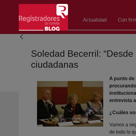
Skip to Main Content
Actualidad
Con fir
Soledad Becerril: “Desde 
ciudadanas
A punto de 
procurando 
institucion
entrevista 
¿Cuáles son
Vamos a segu
de todo lo 