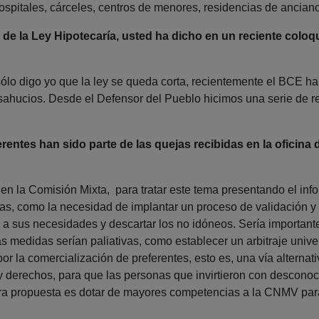
hospitales, cárceles, centros de menores, residencias de ancian
 de la Ley Hipotecaría, usted ha dicho en un reciente colo
 sólo digo yo que la ley se queda corta, recientemente el BCE 
desahucios. Desde el Defensor del Pueblo hicimos una serie de 
rentes han sido parte de las quejas recibidas en la oficin
 la Comisión Mixta, para tratar este tema presentando el info
as, como la necesidad de implantar un proceso de validación 
s a sus necesidades y descartar los no idóneos. Sería importan
ras medidas serían paliativas, como establecer un arbitraje univ
r la comercialización de preferentes, esto es, una vía alternativa 
y derechos, para que las personas que invirtieron con desconoc
tra propuesta es dotar de mayores competencias a la CNMV pa