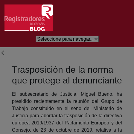
Skip to Main Content
Trasposición de la norma
que protege al denunciante
El subsecretario de Justicia, Miguel Bueno, ha
presidido recientemente la reunión del Grupo de
Trabajo constituido en el seno del Ministerio de
Justicia para abordar la trasposición de la directiva
europea 2019/1937 del Parlamento Europeo y del
Consejo, de 23 de octubre de 2019, relativa a la