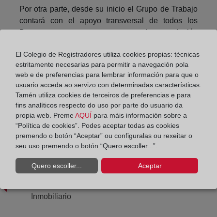
Por otra parte, desde su inicio el Grupo de Trabajo
contará con el apoyo transversal de todos los
Departamentos con sectores de regulación
afectados por la Directiva, con el objeto de
El Colegio de Registradores utiliza cookies propias: técnicas
establecer no solo un marco general de protección
estritamente necesarias para permitir a navegación pola
sino también atender las especialidades y
web e de preferencias para lembrar información para que o
singularidades sectoriales.
usuario acceda ao servizo con determinadas características.
Tamén utiliza cookies de terceiros de preferencias e para
fins analíticos respecto do uso por parte do usuario da
Compartir:
propia web. Preme
AQUÍ
para máis información sobre a
“Política de cookies”. Podes aceptar todas as cookies
premendo o botón “Aceptar” ou configuralas ou rexeitar o
seu uso premendo o botón “Quero escoller...”.
Quero escoller...
Aceptar
IX Premio de la Revista Crítica de Derecho
Inmobiliario