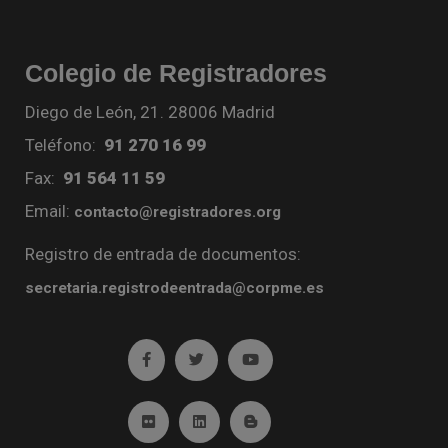
Colegio de Registradores
Diego de León, 21. 28006 Madrid
Teléfono:
91 270 16 99
Fax:
91 564 11 59
Email:
contacto@registradores.org
Registro de entrada de documentos:
secretaria.registrodeentrada@corpme.es
Ir a facebook (abre en ventana nueva)
Ir a twitter (abre en ventana nueva)
Ir a YouTube (abre en venta
Ir a Flickr (abre en ventana nueva)
Ir a Linkedin (abre en ventana nueva)
Ir al Blog (abre en ventana n