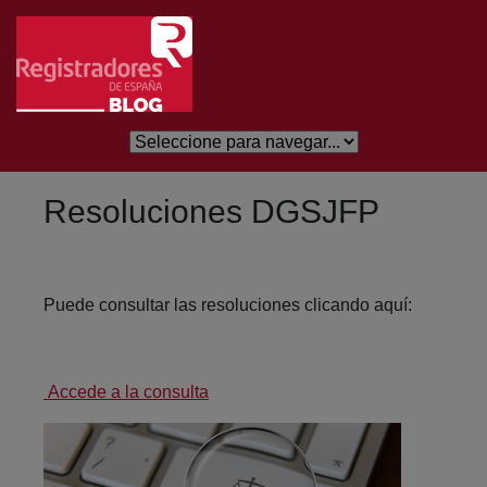
Skip to Main Content
Resoluciones DGSJFP
Puede consultar las resoluciones clicando aquí:
Accede a la consulta