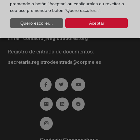
premendo o botón “Aceptar” ou configuralas ou rexeitar o
Diego de León, 21. 28006 Madrid
seu uso premendo o botón “Quero escoller...”.
Teléfono:
91 270 16 99
Quero escoller...
Aceptar
Fax:
91 564 11 59
Email:
contacto@registradores.org
Registro de entrada de documentos:
secretaria.registrodeentrada@corpme.es
Ir a facebook (abre en ventana nueva)
Ir a twitter (abre en ventana nueva)
Ir a YouTube (abre en venta
Ir a Flickr (abre en ventana nueva)
Ir a Linkedin (abre en ventana nueva)
Ir al Blog (abre en ventana n
Ir a Instagram (abre en ventana nueva)
Contacto Consumidores