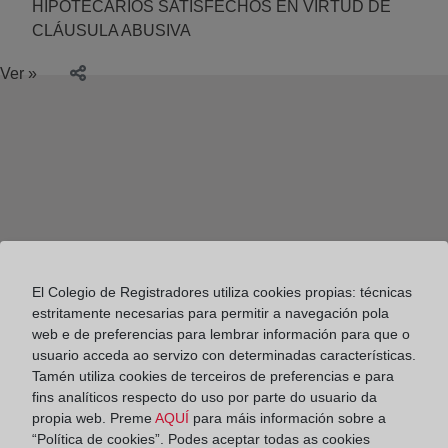
HIPOTECARIOS SATISFECHOS EN VIRTUD DE
CLÁUSULA ABUSIVA
Ver »
El Colegio de Registradores utiliza cookies propias: técnicas
estritamente necesarias para permitir a navegación pola
web e de preferencias para lembrar información para que o
usuario acceda ao servizo con determinadas características.
Tamén utiliza cookies de terceiros de preferencias e para
fins analíticos respecto do uso por parte do usuario da
propia web. Preme
AQUÍ
para máis información sobre a
Colegio de Registradores
“Política de cookies”. Podes aceptar todas as cookies