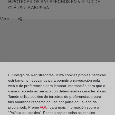
HIPOTECARIOS SATISFECHOS EN VIRTUD DE
CLÁUSULA ABUSIVA
Ver »
El Colegio de Registradores utiliza cookies propias: técnicas
estritamente necesarias para permitir a navegación pola
web e de preferencias para lembrar información para que o
usuario acceda ao servizo con determinadas características.
Tamén utiliza cookies de terceiros de preferencias e para
fins analíticos respecto do uso por parte do usuario da
propia web. Preme
AQUÍ
para máis información sobre a
Colegio de Registradores
“Política de cookies”. Podes aceptar todas as cookies