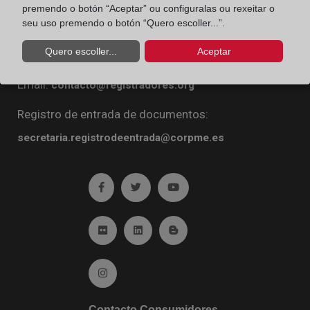
premendo o botón “Aceptar” ou configuralas ou rexeitar o
Diego de León, 21. 28006 Madrid
seu uso premendo o botón “Quero escoller...”.
Teléfono:
91 270 16 99
Quero escoller...
Aceptar
Fax:
91 564 11 59
Email:
contacto@registradores.org
Registro de entrada de documentos:
secretaria.registrodeentrada@corpme.es
Ir a facebook (abre en ventana nueva)
Ir a twitter (abre en ventana nueva)
Ir a YouTube (abre en venta
Ir a Flickr (abre en ventana nueva)
Ir a Linkedin (abre en ventana nueva)
Ir al Blog (abre en ventana n
Ir a Instagram (abre en ventana nueva)
Contacto Consumidores