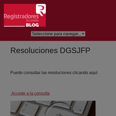
Skip to Main Content
Resoluciones DGSJFP
Puede consultar las resoluciones clicando aquí:
Accede a la consulta