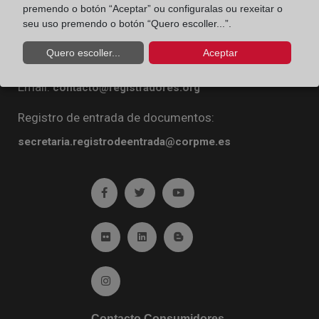
premendo o botón “Aceptar” ou configuralas ou rexeitar o
Diego de León, 21. 28006 Madrid
seu uso premendo o botón “Quero escoller...”.
Teléfono:
91 270 16 99
Quero escoller...
Aceptar
Fax:
91 564 11 59
Email:
contacto@registradores.org
Registro de entrada de documentos:
secretaria.registrodeentrada@corpme.es
Ir a facebook (abre en ventana nueva)
Ir a twitter (abre en ventana nueva)
Ir a YouTube (abre en venta
Ir a Flickr (abre en ventana nueva)
Ir a Linkedin (abre en ventana nueva)
Ir al Blog (abre en ventana n
Ir a Instagram (abre en ventana nueva)
Contacto Consumidores