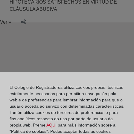
HIPOTECARIOS SATISFECHOS EN VIRTUD DE
CLÁUSULA ABUSIVA
Ver »
El Colegio de Registradores utiliza cookies propias: técnicas
estritamente necesarias para permitir a navegación pola
web e de preferencias para lembrar información para que o
usuario acceda ao servizo con determinadas características.
Tamén utiliza cookies de terceiros de preferencias e para
fins analíticos respecto do uso por parte do usuario da
propia web. Preme
AQUÍ
para máis información sobre a
Colegio de Registradores
“Política de cookies”. Podes aceptar todas as cookies