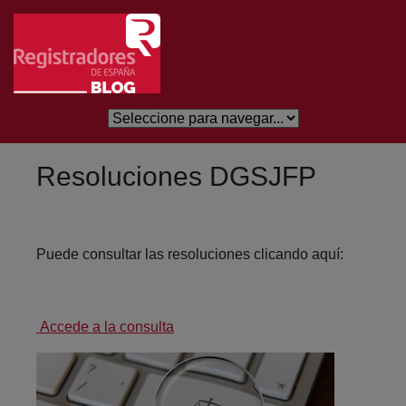
Skip to Main Content
Resoluciones DGSJFP
Puede consultar las resoluciones clicando aquí:
Accede a la consulta