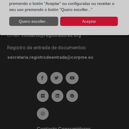
premendo o botón “Aceptar” ou configuralas ou rexeitar o
Diego de León, 21. 28006 Madrid
seu uso premendo o botón “Quero escoller...”.
Teléfono:
91 270 16 99
Quero escoller...
Aceptar
Fax:
91 564 11 59
Email:
contacto@registradores.org
Registro de entrada de documentos:
secretaria.registrodeentrada@corpme.es
Ir a facebook (abre en ventana nueva)
Ir a twitter (abre en ventana nueva)
Ir a YouTube (abre en venta
Ir a Flickr (abre en ventana nueva)
Ir a Linkedin (abre en ventana nueva)
Ir al Blog (abre en ventana n
Ir a Instagram (abre en ventana nueva)
Contacto Consumidores