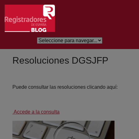
Skip to Main Content
Resoluciones DGSJFP
Puede consultar las resoluciones clicando aquí:
Accede a la consulta