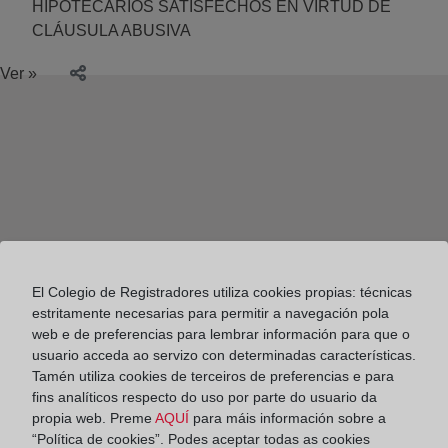
HIPOTECARIOS SATISFECHOS EN VIRTUD DE
CLÁUSULA ABUSIVA
Ver »
El Colegio de Registradores utiliza cookies propias: técnicas
estritamente necesarias para permitir a navegación pola
web e de preferencias para lembrar información para que o
usuario acceda ao servizo con determinadas características.
Tamén utiliza cookies de terceiros de preferencias e para
fins analíticos respecto do uso por parte do usuario da
propia web. Preme
AQUÍ
para máis información sobre a
Colegio de Registradores
“Política de cookies”. Podes aceptar todas as cookies