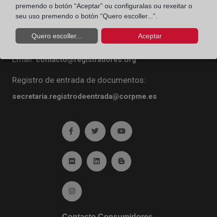
premendo o botón “Aceptar” ou configuralas ou rexeitar o
Diego de León, 21. 28006 Madrid
seu uso premendo o botón “Quero escoller...”.
Teléfono:
91 270 16 99
Quero escoller...
Aceptar
Fax:
91 564 11 59
Email:
contacto@registradores.org
Registro de entrada de documentos:
secretaria.registrodeentrada@corpme.es
Ir a facebook (abre en ventana nueva)
Ir a twitter (abre en ventana nueva)
Ir a YouTube (abre en venta
Ir a Flickr (abre en ventana nueva)
Ir a Linkedin (abre en ventana nueva)
Ir al Blog (abre en ventana n
Ir a Instagram (abre en ventana nueva)
Contacto Consumidores