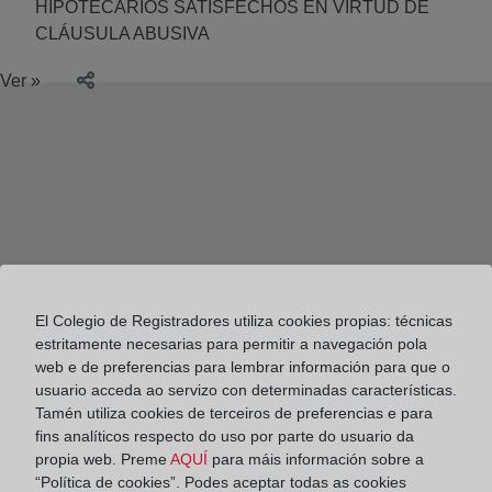
HIPOTECARIOS SATISFECHOS EN VIRTUD DE
CLÁUSULA ABUSIVA
Ver »
El Colegio de Registradores utiliza cookies propias: técnicas
estritamente necesarias para permitir a navegación pola
web e de preferencias para lembrar información para que o
usuario acceda ao servizo con determinadas características.
Tamén utiliza cookies de terceiros de preferencias e para
fins analíticos respecto do uso por parte do usuario da
propia web. Preme
AQUÍ
para máis información sobre a
Colegio de Registradores
“Política de cookies”. Podes aceptar todas as cookies