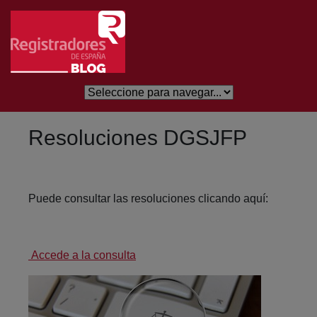
Skip to Main Content
Resoluciones DGSJFP
Puede consultar las resoluciones clicando aquí:
Accede a la consulta