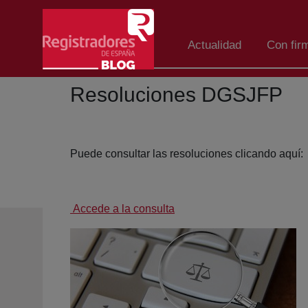
Skip to Main Content
Actualidad
Con fir
Resoluciones DGSJFP
Puede consultar las resoluciones clicando aquí:
Accede a la consulta