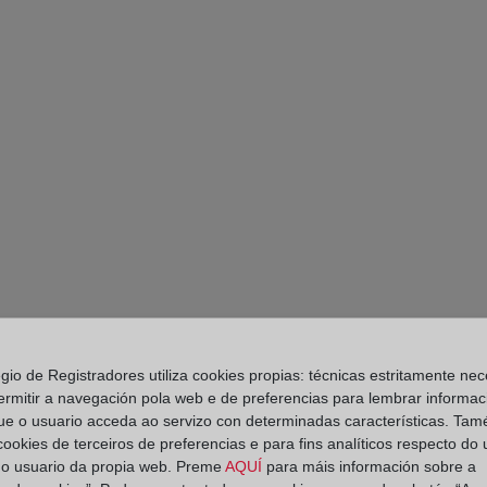
egio de Registradores utiliza cookies propias: técnicas estritamente nec
ermitir a navegación pola web e de preferencias para lembrar informac
PARTE II. DIES A 
ue o usuario acceda ao servizo con determinadas características. Tam
 cookies de terceiros de preferencias e para fins analíticos respecto do
RESTITUCIÓN DE L
do usuario da propia web. Preme
AQUÍ
para máis información sobre a
EN VIRTUD DE CLÁ