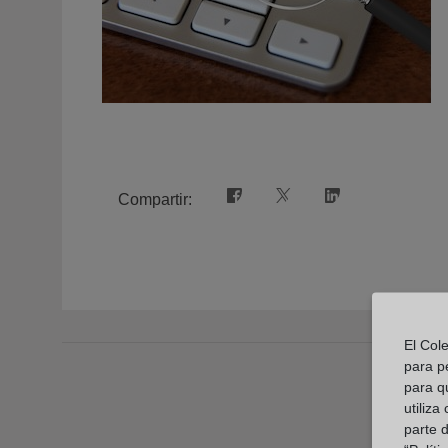
Compartir:
El Col
para p
para q
utiliza
parte 