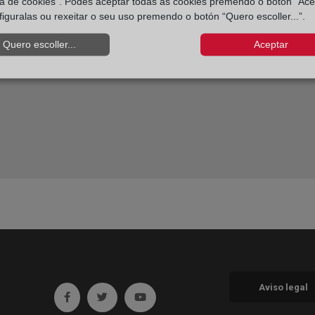
ica de cookies”. Podes aceptar todas as cookies premendo o botón “Ace
figuralas ou rexeitar o seu uso premendo o botón “Quero escoller...”.
Quero escoller...
Aceptar
Aviso legal
Ir a facebook (abre en ventana nueva)
Ir a twitter (abre en ventana nueva)
Ir a YouTube (abre en ventana nueva