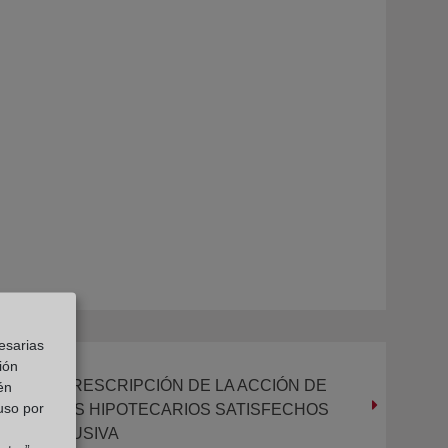
esarias
ión
QUO DE LA PRESCRIPCIÓN DE LA ACCIÓN DE
én
 uso por
OS GASTOS HIPOTECARIOS SATISFECHOS
USULA ABUSIVA