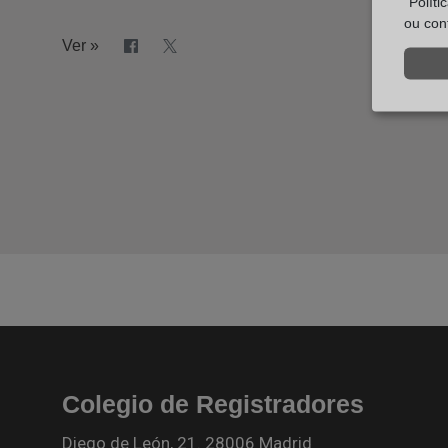
“Polít
ou con
Ver »
Colegio de Registradores
Diego de León, 21. 28006 Madrid