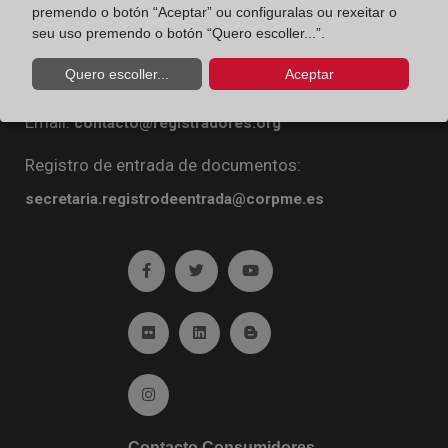
premendo o botón “Aceptar” ou configuralas ou rexeitar o
Diego de León, 21. 28006 Madrid
seu uso premendo o botón “Quero escoller...”.
Teléfono:
91 270 16 99
Quero escoller...
Aceptar
Fax:
91 564 11 59
Email:
contacto@registradores.org
Registro de entrada de documentos:
secretaria.registrodeentrada@corpme.es
Ir a facebook (abre en ventana nueva)
Ir a twitter (abre en ventana nueva)
Ir a YouTube (abre en venta
Ir a Flickr (abre en ventana nueva)
Ir a Linkedin (abre en ventana nueva)
Ir al Blog (abre en ventana n
Ir a Instagram (abre en ventana nueva)
Contacto Consumidores