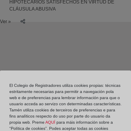
HIPOTECARIOS SATISFECHOS EN VIRTUD DE
CLÁUSULA ABUSIVA
Ver »
El Colegio de Registradores utiliza cookies propias: técnicas
estritamente necesarias para permitir a navegación pola
web e de preferencias para lembrar información para que o
usuario acceda ao servizo con determinadas características.
Tamén utiliza cookies de terceiros de preferencias e para
fins analíticos respecto do uso por parte do usuario da
propia web. Preme
AQUÍ
para máis información sobre a
Colegio de Registradores
“Política de cookies”. Podes aceptar todas as cookies