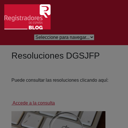
Skip to Main Content
Resoluciones DGSJFP
Puede consultar las resoluciones clicando aquí:
Accede a la consulta