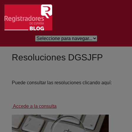
Skip to Main Content
Resoluciones DGSJFP
Puede consultar las resoluciones clicando aquí:
Accede a la consulta