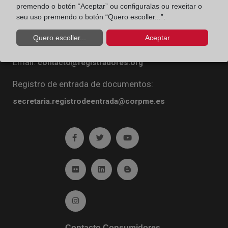
premendo o botón “Aceptar” ou configuralas ou rexeitar o
Diego de León, 21. 28006 Madrid
seu uso premendo o botón “Quero escoller...”.
Teléfono:
91 270 16 99
Quero escoller...
Aceptar
Fax:
91 564 11 59
Email:
contacto@registradores.org
Registro de entrada de documentos:
secretaria.registrodeentrada@corpme.es
Ir a facebook (abre en ventana nueva)
Ir a twitter (abre en ventana nueva)
Ir a YouTube (abre en venta
Ir a Flickr (abre en ventana nueva)
Ir a Linkedin (abre en ventana nueva)
Ir al Blog (abre en ventana n
Ir a Instagram (abre en ventana nueva)
Contacto Consumidores