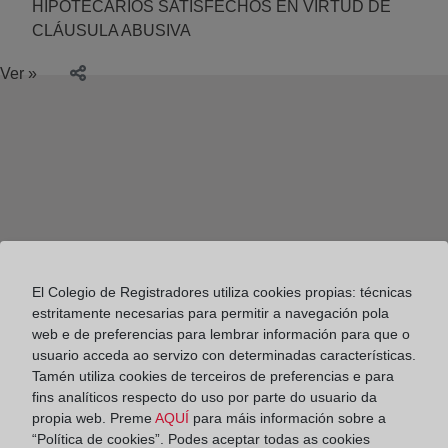
HIPOTECARIOS SATISFECHOS EN VIRTUD DE
CLÁUSULA ABUSIVA
Ver »
El Colegio de Registradores utiliza cookies propias: técnicas
estritamente necesarias para permitir a navegación pola
web e de preferencias para lembrar información para que o
usuario acceda ao servizo con determinadas características.
Tamén utiliza cookies de terceiros de preferencias e para
fins analíticos respecto do uso por parte do usuario da
propia web. Preme
AQUÍ
para máis información sobre a
Colegio de Registradores
“Política de cookies”. Podes aceptar todas as cookies