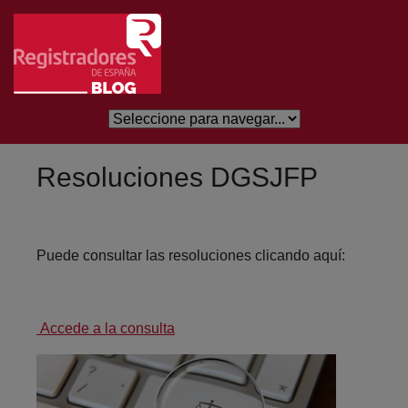
Skip to Main Content
Resoluciones DGSJFP
Puede consultar las resoluciones clicando aquí:
Accede a la consulta