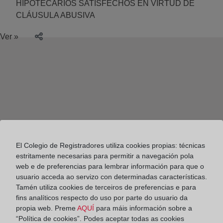
HIPOTECARIOS SATISFECHOS EN VIRTUD DE
CLÁUSULA ABUSIVA
Ver »
El Colegio de Registradores utiliza cookies propias: técnicas
estritamente necesarias para permitir a navegación pola
web e de preferencias para lembrar información para que o
usuario acceda ao servizo con determinadas características.
Tamén utiliza cookies de terceiros de preferencias e para
fins analíticos respecto do uso por parte do usuario da
propia web. Preme
AQUÍ
para máis información sobre a
Colegio de Registradores
“Política de cookies”. Podes aceptar todas as cookies