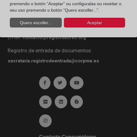
premendo o botón “Aceptar” ou configuralas ou rexeitar o
Diego de León, 21. 28006 Madrid
seu uso premendo o botón “Quero escoller...”.
Teléfono:
91 270 16 99
Quero escoller...
Aceptar
Fax:
91 564 11 59
Email:
contacto@registradores.org
Registro de entrada de documentos:
secretaria.registrodeentrada@corpme.es
Ir a facebook (abre en ventana nueva)
Ir a twitter (abre en ventana nueva)
Ir a YouTube (abre en venta
Ir a Flickr (abre en ventana nueva)
Ir a Linkedin (abre en ventana nueva)
Ir al Blog (abre en ventana n
Ir a Instagram (abre en ventana nueva)
Contacto Consumidores