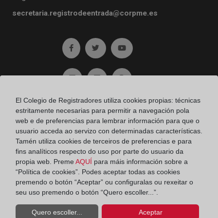
secretaria.registrodeentrada@corpme.es
Ir a facebook (abre en ventana nueva)
Ir a twitter (abre en ventana nueva)
Ir a YouTube (abre en venta
Ir a Flickr (abre en ventana nueva)
Ir a Linkedin (abre en ventana nueva)
Ir al Blog (abre en ventana n
El Colegio de Registradores utiliza cookies propias: técnicas
Ir a Instagram (abre en ventana nueva)
estritamente necesarias para permitir a navegación pola
web e de preferencias para lembrar información para que o
usuario acceda ao servizo con determinadas características.
Contacto Consumidores
Tamén utiliza cookies de terceiros de preferencias e para
Teléfono:
900 10 11 41
fins analíticos respecto do uso por parte do usuario da
propia web. Preme
AQUÍ
para máis información sobre a
Aviso legal
“Política de cookies”. Podes aceptar todas as cookies
premendo o botón “Aceptar” ou configuralas ou rexeitar o
seu uso premendo o botón “Quero escoller...”.
Política de privacidad
Quero escoller...
Aceptar