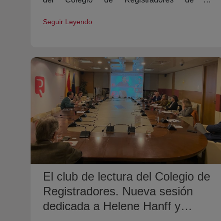
Propiedad, Mercantiles y Bienes Muebles de
Seguir Leyendo
España.
El club de lectura del Colegio de
Registradores. Nueva sesión
dedicada a Helene Hanff y
Penelope Fitzgerald.