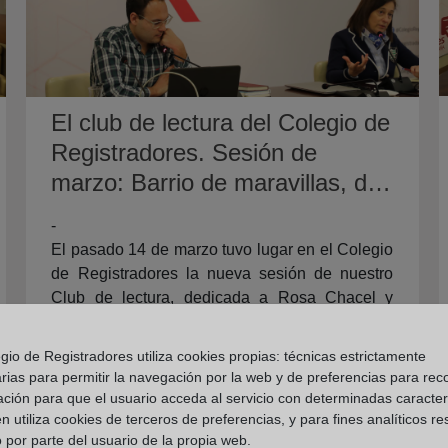
El club de lectura del Colegio de
Registradores. Sesión de
marzo: Barrio de maravillas, de
Rosa Chacel, y Cartas a un
-
joven poeta, de Rainer Maria
El pasado 14 de marzo tuvo lugar en el Colegio
Rilke.
de Registradores la nueva sesión de nuestro
Club de lectura, dedicada a Rosa Chacel y
Rainer Maria Rilke.
gio de Registradores utiliza cookies propias: técnicas estrictamente
Seguir Leyendo
rias para permitir la navegación por la web y de preferencias para rec
ación para que el usuario acceda al servicio con determinadas caracterí
 utiliza cookies de terceros de preferencias, y para fines analíticos r
 por parte del usuario de la propia web.