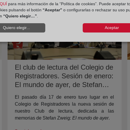
QUÍ
para más información de la “Política de cookies”. Puede aceptar t
okies pulsando el botón
“Aceptar”
o configurarlas o rechazar su uso p
ón
“Quiero elegir…”
.
Quiero elegir...
Aceptar
El club de lectura del Colegio de
Registradores. Sesión de enero:
El mundo de ayer, de Stefan
Zweig.
El pasado día 17 de enero tuvo lugar en el
Colegio de Registradores la nueva sesión de
nuestro Club de lectura, dedicada a las
memorias de Stefan Zweig:
El mundo de ayer
.