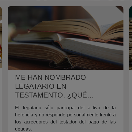
ME HAN NOMBRADO
LEGATARIO EN
TESTAMENTO, ¿QUÉ
DERECHOS TENGO EN
El legatario sólo participa del activo de la
RELACIÓN CON EL
herencia y no responde personalmente frente a
REGISTRO DE LA
los acreedores del testador del pago de las
PROPIEDAD?
deudas.