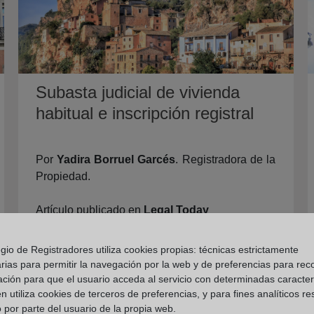
Subasta judicial de vivienda
habitual e inscripción registral
Por
Yadira Borruel Garcés
. Registradora de la
Propiedad.
Artículo publicado en
Legal Today
gio de Registradores utiliza cookies propias: técnicas estrictamente
rias para permitir la navegación por la web y de preferencias para rec
Seguir Leyendo
ación para que el usuario acceda al servicio con determinadas caracterí
 utiliza cookies de terceros de preferencias, y para fines analíticos r
 por parte del usuario de la propia web.