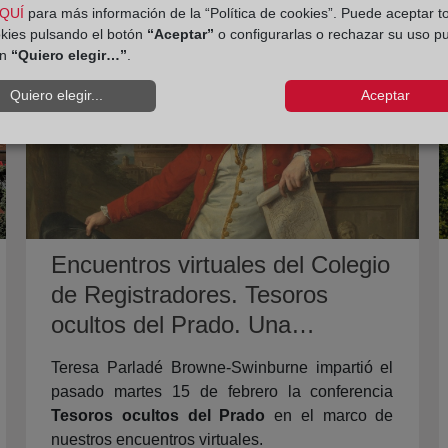
QUÍ
para más información de la “Política de cookies”. Puede aceptar t
okies pulsando el botón
“Aceptar”
o configurarlas o rechazar su uso p
ón
“Quiero elegir…”
.
Quiero elegir...
Aceptar
Encuentros virtuales del Colegio
de Registradores. Tesoros
ocultos del Prado. Una
conferencia de Teresa Parladé
Teresa Parladé Browne-Swinburne impartió el
Browne-Swinburne
pasado martes 15 de febrero la conferencia
Tesoros ocultos del Prado
en el marco de
nuestros encuentros virtuales.