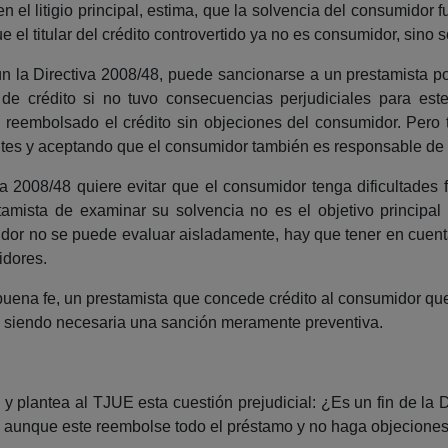
el litigio principal, estima, que la solvencia del consumidor
el titular del crédito controvertido ya no es consumidor, sino 
ún la Directiva 2008/48, puede sancionarse a un prestamista por
de crédito si no tuvo consecuencias perjudiciales para este
reembolsado el crédito sin objeciones del consumidor. Pero ta
antes y aceptando que el consumidor también es responsable de
a 2008/48 quiere evitar que el consumidor tenga dificultades fi
tamista de examinar su solvencia no es el objetivo principal 
dor no se puede evaluar aisladamente, hay que tener en cuenta
idores.
y buena fe, un prestamista que concede crédito al consumidor qu
 no siendo necesaria una sanción meramente preventiva.
y plantea al TJUE esta cuestión prejudicial: ¿Es un fin de la D
 aunque este reembolse todo el préstamo y no haga objeciones 