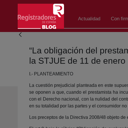
Saltar al contenido principal
Actualidad
Con fir
“La obligación del presta
la STJUE de 11 de enero
I.- PLANTEAMIENTO
La cuestión prejudicial planteada en este supues
se oponen a que, cuando el prestamista ha incu
con el Derecho nacional, con la nulidad del con
en su totalidad por las partes y el consumidor n
Los preceptos de la Directiva 2008/48 objeto de 