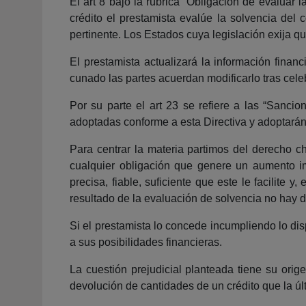
El art 8 bajo la rúbrica “Obligación de evaluar
crédito el prestamista evalúe la solvencia del 
pertinente. Los Estados cuya legislación exija q
El prestamista actualizará la información finan
cunado las partes acuerdan modificarlo tras celeb
Por su parte el art 23 se refiere a las “Sanci
adoptadas conforme a esta Directiva y adoptarán
Para centrar la materia partimos del derecho c
cualquier obligación que genere un aumento im
precisa, fiable, suficiente que este le facilite 
resultado de la evaluación de solvencia no hay 
Si el prestamista lo concede incumpliendo lo dis
a sus posibilidades financieras.
La cuestión prejudicial planteada tiene su orige
devolución de cantidades de un crédito que la ú