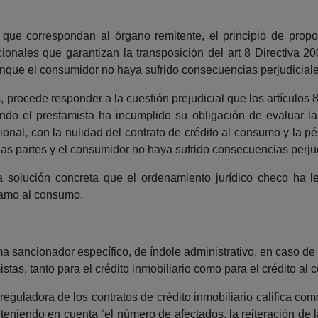
s que correspondan al órgano remitente, el principio de prop
ionales que garantizan la transposición del art 8 Directiva 20
unque el consumidor no haya sufrido consecuencias perjudiciales
 procede responder a la cuestión prejudicial que los artículos 8
do el prestamista ha incumplido su obligación de evaluar la
nal, con la nulidad del contrato de crédito al consumo y la p
 las partes y el consumidor no haya sufrido consecuencias perj
a solución concreta que el ordenamiento jurídico checo ha l
tamo al consumo.
a sancionador específico, de índole administrativo, en caso de
stas, tanto para el crédito inmobiliario como para el crédito al
 reguladora de los contratos de crédito inmobiliario califica co
teniendo en cuenta “el número de afectados, la reiteración de l