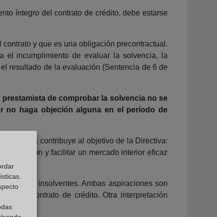
ento íntegro del contrato de crédito, debe estarse
l contrato y que es una obligación precontractual.
a el incumplimiento de evaluar la solvencia, la
el resultado de la evaluación (Sentencia de 6 de
l prestamista de comprobar la solvencia no se
or no haga objeción alguna en el período de
solvencia contribuye al objetivo de la Directiva:
protección y facilitar un mercado interior eficaz
ordar
sticas.
onsumidores insolventes. Ambas aspiraciones son
especto
a del contrato de crédito. Otra interpretación
odas
ulsando