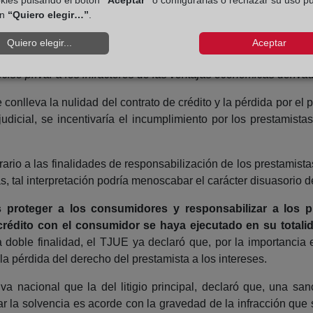
ón
“Quiero elegir…”
.
ciones aplicables por infracción de las disposiciones nacional
Quiero elegir...
Aceptar
isuasorias y adecuadas a la gravedad de la infracción. Como 
ciso privar a los infractores de las ventajas económicas deriva
onlleva la nulidad del contrato de crédito y la pérdida por el pr
icial, se incentivaría el incumplimiento por los prestamista
rario a las finalidades de responsabilización de los prestamist
 tal interpretación podría menoscabar el carácter disuasorio de
es proteger a los consumidores y responsabilizar a los
rédito con el consumidor se haya ejecutado en su totalid
 doble finalidad, el TJUE ya declaró que, por la importancia 
a pérdida del derecho del prestamista a los intereses.
 nacional que la del litigio principal, declaró que, una san
uar la solvencia es acorde con la gravedad de la infracción q