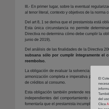
III.- En primer lugar, sobre la eventual regulari
al tenor literal, contexto y objetivos de la norma
Del art 8, 1 se deriva que el prestamista está ob
Esta única circunstancia no permite determinar
Directiva no determina cómo debe cumplir la obl
junio de 2019).
Del análisis de las finalidades de la Directiva 
subsana sólo por cumplir íntegramente el c
reembolso.
La obligación de evaluar la solvencia para prote
armonización completa e imperativa para garantiz
El Cole
de créditos al consumo.
necesa
inform
Esta obligación también pretende responsabiliz
También
independientes del comportamiento de un consu
del uso
fomentaría que el prestamista incumpliera el art 8
Clica
A
las co