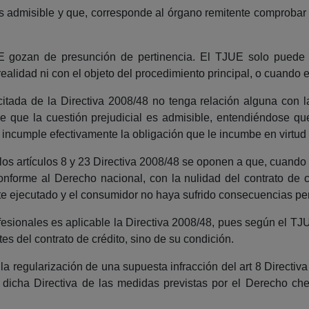
 admisible y que, corresponde al órgano remitente comprobar si,
E gozan de presunción de pertinencia. El TJUE solo puede 
 realidad ni con el objeto del procedimiento principal, o cuando 
tada de la Directiva 2008/48 no tenga relación alguna con la r
 que la cuestión prejudicial es admisible, entendiéndose que
ta incumple efectivamente la obligación que le incumbe en virtud 
i los artículos 8 y 23 Directiva 2008/48 se oponen a que, cuando
nforme al Derecho nacional, con la nulidad del contrato de c
e ejecutado y el consumidor no haya sufrido consecuencias perj
profesionales es aplicable la Directiva 2008/48, pues según el 
es del contrato de crédito, sino de su condición.
la regularización de una supuesta infracción del art 8 Directiva
e dicha Directiva de las medidas previstas por el Derecho ch