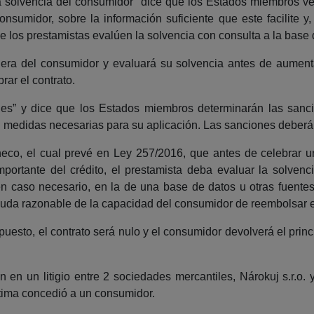
 la solvencia del consumidor” dice que los Estados miembros v
consumidor, sobre la información suficiente que este facilite
ue los prestamistas evalúen la solvencia con consulta a la base
ciera del consumidor y evaluará su solvencia antes de aumentar 
rar el contrato.
ones” y dice que los Estados miembros determinarán las sanc
 medidas necesarias para su aplicación. Las sanciones deberán
heco, el cual prevé en Ley 257/2016, que antes de celebrar u
portante del crédito, el prestamista deba evaluar la solven
y, en caso necesario, en la de una base de datos u otras fuente
duda razonable de la capacidad del consumidor de reembolsar el
puesto, el contrato será nulo y el consumidor devolverá el prin
n en un litigio entre 2 sociedades mercantiles, Nárokuj s.r.o.
ltima concedió a un consumidor.