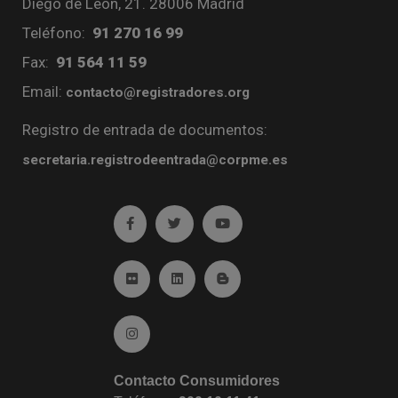
Diego de León, 21. 28006 Madrid
Teléfono:
91 270 16 99
Fax:
91 564 11 59
Email:
contacto@registradores.org
Registro de entrada de documentos:
secretaria.registrodeentrada@corpme.es
Ir a facebook (abre en ventana nueva)
Ir a twitter (abre en ventana nueva)
Ir a YouTube (abre en venta
Ir a Flickr (abre en ventana nueva)
Ir a Linkedin (abre en ventana nueva)
Ir al Blog (abre en ventana n
Ir a Instagram (abre en ventana nueva)
Contacto Consumidores