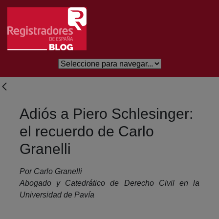
Saltar al contenido principal
Adiós a Piero Schlesinger:
el recuerdo de Carlo
Granelli
Por Carlo Granelli
Abogado y Catedrático de Derecho Civil en la
Universidad de Pavía