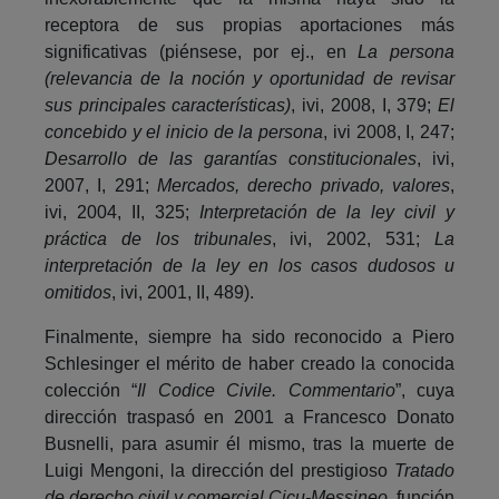
receptora de sus propias aportaciones más
significativas (piénsese, por ej., en
La persona
(relevancia de la noción y oportunidad de revisar
sus principales características)
, ivi, 2008, I, 379;
El
concebido y el inicio de la persona
, ivi 2008, I, 247;
Desarrollo de las garantías constitucionales
, ivi,
2007, I, 291;
Mercados, derecho privado, valores
,
ivi, 2004, II, 325;
Interpretación de la ley civil y
práctica de los tribunales
, ivi, 2002, 531;
La
interpretación de la ley en los casos dudosos u
omitidos
, ivi, 2001, II, 489).
Finalmente, siempre ha sido reconocido a Piero
Schlesinger el mérito de haber creado la conocida
colección “
Il Codice Civile. Commentario
”, cuya
dirección traspasó en 2001 a Francesco Donato
Busnelli, para asumir él mismo, tras la muerte de
Luigi Mengoni, la dirección del prestigioso
Tratado
de derecho civil y comercial Cicu-Messineo
, función