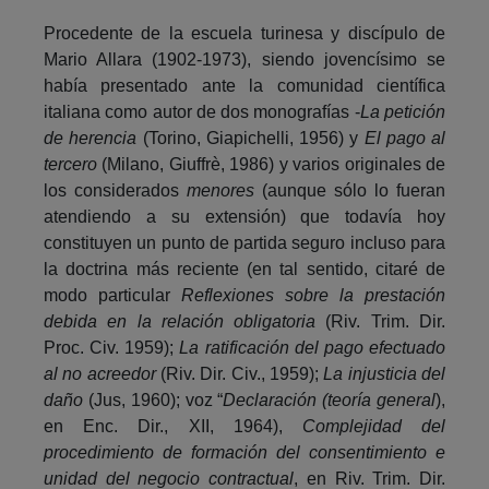
Procedente de la escuela turinesa y discípulo de
Mario Allara (1902-1973), siendo jovencísimo se
había presentado ante la comunidad científica
italiana como autor de dos monografías -
La petición
de herencia
(Torino, Giapichelli, 1956) y
El pago al
tercero
(Milano, Giuffrè, 1986) y varios originales de
los considerados
menores
(aunque sólo lo fueran
atendiendo a su extensión) que todavía hoy
constituyen un punto de partida seguro incluso para
la doctrina más reciente (en tal sentido, citaré de
modo particular
Reflexiones sobre la prestación
debida en la relación obligatoria
(Riv. Trim. Dir.
Proc. Civ. 1959);
La ratificación del pago efectuado
al no acreedor
(Riv. Dir. Civ., 1959);
La
injusticia del
daño
(Jus, 1960); voz “
Declaración (teoría general
),
en Enc. Dir., XII, 1964),
Complejidad del
procedimiento de formación del consentimiento e
unidad del negocio contractual
, en Riv. Trim. Dir.