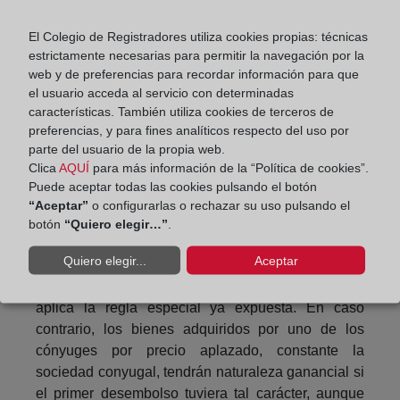
cónyuges ante notario para formalizar la
compraventa, la vivienda será ganancial (si así lo
El Colegio de Registradores utiliza cookies propias: técnicas
estrictamente necesarias para permitir la navegación por la
declara el comprador) o presuntivamente ganancial
web y de preferencias para recordar información para que
(si no dice nada). En ambos casos figurará inscrita
el usuario acceda al servicio con determinadas
sólo a nombre del cónyuge comprador pero con
características. También utiliza cookies de terceros de
carácter ganancial o presuntivamente ganancial, de
preferencias, y para fines analíticos respecto del uso por
forma que la venta futura de la vivienda sólo será
parte del usuario de la propia web.
posible con el consentimiento de ambos cónyuges.
Clica
AQUÍ
para más información de la “Política de cookies”.
Puede aceptar todas las cookies pulsando el botón
Se exceptúa el caso de que la compra la realizase
“Aceptar”
o configurarlas o rechazar su uso pulsando el
el cónyuge adquirente pagando la entrada con
botón
“Quiero elegir…”
.
dinero privativo (p.ej. procedente de una herencia),
Quiero elegir...
Aceptar
en cuyo caso la vivienda será privativa en la parte
proporcional. Si se destina a vivienda familiar se
aplica la regla especial ya expuesta. En caso
contrario, los bienes adquiridos por uno de los
cónyuges por precio aplazado, constante la
sociedad conyugal, tendrán naturaleza ganancial si
el primer desembolso tuviera tal carácter, aunque