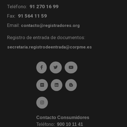
Teléfono:
91 270 16 99
Fax:
91 564 11 59
Email:
contacto@registradores.org
Registro de entrada de documentos:
secretaria.registrodeentrada@corpme.es
Ir a facebook (abre en ventana nueva)
Ir a twitter (abre en ventana nueva)
Ir a YouTube (abre en venta
Ir a Flickr (abre en ventana nueva)
Ir a Linkedin (abre en ventana nueva)
Ir al Blog (abre en ventana n
Ir a Instagram (abre en ventana nueva)
Contacto Consumidores
Teléfono:
900 10 11 41