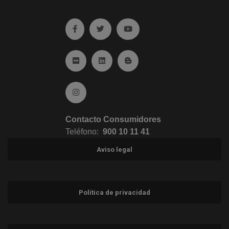
Ir a facebook (abre en ventana nueva)
Ir a twitter (abre en ventana nueva)
Ir a YouTube (abre en venta
Ir a Flickr (abre en ventana nueva)
Ir a Linkedin (abre en ventana nueva)
Ir al Blog (abre en ventana n
Ir a Instagram (abre en ventana nueva)
Contacto Consumidores
Teléfono:
900 10 11 41
Aviso legal
Política de privacidad