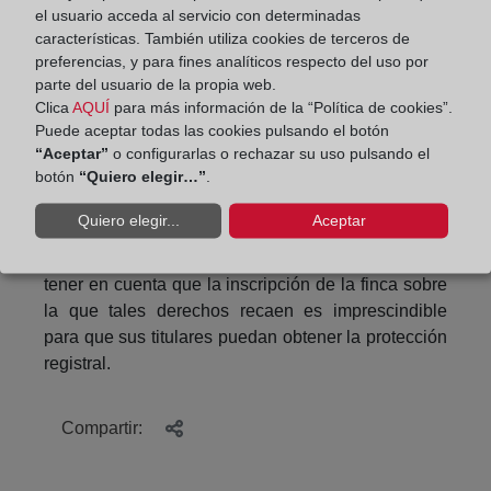
favor, no podré hacer constar mi titularidad en el
el usuario acceda al servicio con determinadas
Registro y solo me quedará reclamar una
características. También utiliza cookies de terceros de
indemnización económica contra quien
preferencias, y para fines analíticos respecto del uso por
fraudulentamente me vendió, y en su caso, tendré
parte del usuario de la propia web.
Clica
AQUÍ
para más información de la “Política de cookies”.
una acción penal si medió delito.
Puede aceptar todas las cookies pulsando el botón
Además, todo titular de un derecho real, sobre
“Aceptar”
o configurarlas o rechazar su uso pulsando el
botón
“Quiero elegir…”
.
fincas ajenas que no estén inscritas, podrá solicitar
la inscripción de aquel, de forma que los titulares de
Quiero elegir...
Aceptar
estos derechos no se vean perjudicados por la
negativa del dueño de la finca a inscribirla. Hay que
tener en cuenta que la inscripción de la finca sobre
la que tales derechos recaen es imprescindible
para que sus titulares puedan obtener la protección
registral.
Compartir: