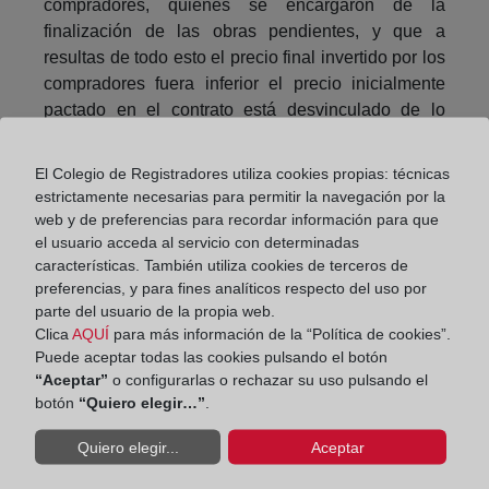
compradores, quienes se encargaron de la
finalización de las obras pendientes, y que a
resultas de todo esto el precio final invertido por los
compradores fuera inferior el precio inicialmente
pactado en el contrato está desvinculado de lo
anterior.
El Colegio de Registradores utiliza cookies propias: técnicas
Continúa razonando el magistrado que, como
estrictamente necesarias para permitir la navegación por la
principio general del derecho, cuya formulación
web y de preferencias para recordar información para que
sería «nadie debe enriquecerse injustamente o sin
el usuario acceda al servicio con determinadas
causa a costa de otro, se aplica de forma
características. También utiliza cookies de terceros de
subsidiaria, en defecto de ley y de costumbre, y
preferencias, y para fines analíticos respecto del uso por
también informa el Derecho patrimonial, para evitar
parte del usuario de la propia web.
Clica
AQUÍ
para más información de la “Política de cookies”.
que puedan producirse enriquecimientos injustos, y
Puede aceptar todas las cookies pulsando el botón
contribuye a su interpretación en tal sentido”.
“Aceptar”
o configurarlas o rechazar su uso pulsando el
botón
“Quiero elegir…”
.
Como institución jurídica autónoma
(enriquecimiento sin causa), y sin perjuicio de las
Quiero elegir...
Aceptar
eventuales previsiones legales, su aplicación
descansa sobre la concurrencia de un elemento