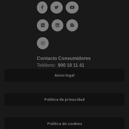
Ir a facebook (abre en ventana nueva)
Ir a twitter (abre en ventana nueva)
Ir a YouTube (abre en venta
Ir a Flickr (abre en ventana nueva)
Ir a Linkedin (abre en ventana nueva)
Ir al Blog (abre en ventana n
Ir a Instagram (abre en ventana nueva)
Contacto Consumidores
Teléfono:
900 10 11 41
Aviso legal
Política de privacidad
Política de cookies